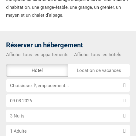
d'habitation, une grange-étable, une grange, un grenier, un
mayen et un chalet d'alpage.
Réserver un hébergement
Afficher tous les appartements
Afficher tous les hôtels
L\'outil
Hôtel
Location de vacances
de
Choisissez
réservation
Choisissez l\'emplacement...
l\'emplacement...
externe
Choisissez
n\'est
la
pas
Sélectionnez
date
accessible
3 Nuits
le
d\'arrivée
Choisissez
nombre
1 Adulte