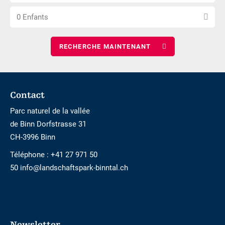
le
de
Choisissez
nombre
nuits
0 Enfants
le
d\'adultes
nombre
d\'enfants
Footer
Contact
Parc naturel de la vallée
de Binn Dorfstrasse 31
CH-3996 Binn
Téléphone :
+41 27 971 50
50 info@landschaftspark-binntal.ch
Newsletter