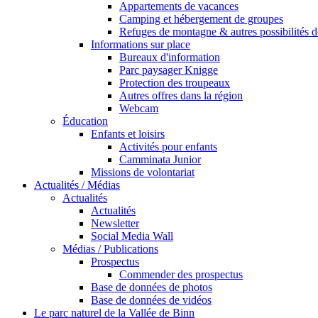
Appartements de vacances
Camping et hébergement de groupes
Refuges de montagne & autres possibilités 
Informations sur place
Bureaux d'information
Parc paysager Knigge
Protection des troupeaux
Autres offres dans la région
Webcam
Éducation
Enfants et loisirs
Activités pour enfants
Camminata Junior
Missions de volontariat
Actualités / Médias
Actualités
Actualités
Newsletter
Social Media Wall
Médias / Publications
Prospectus
Commender des prospectus
Base de données de photos
Base de données de vidéos
Le parc naturel de la Vallée de Binn