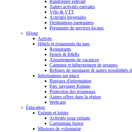
Randonnée estivale
Autres activités estivales
Vélo & VTT
Activités hivernales
Destinations partenaires
Prestataire de services locaux
Séjour
Arrivée
Hôtels et restaurants du parc
Restaurants
Hotels & B&Bs
Appartements de vacances
Camping et hébergement de groupes
Refuges de montagne & autres possibilités 
Informations sur place
Bureaux d'information
Parc paysager Knigge
Protection des troupeaux
Autres offres dans la région
Webcam
Éducation
Enfants et loisirs
Activités pour enfants
Camminata Junior
Missions de volontariat