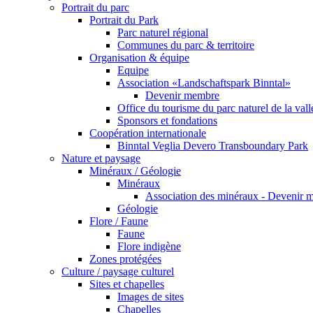
Portrait du parc
Portrait du Park
Parc naturel régional
Communes du parc & territoire
Organisation & équipe
Equipe
Association «Landschaftspark Binntal»
Devenir membre
Office du tourisme du parc naturel de la val
Sponsors et fondations
Coopération internationale
Binntal Veglia Devero Transboundary Park
Nature et paysage
Minéraux / Géologie
Minéraux
Association des minéraux - Devenir 
Géologie
Flore / Faune
Faune
Flore indigène
Zones protégées
Culture / paysage culturel
Sites et chapelles
Images de sites
Chapelles