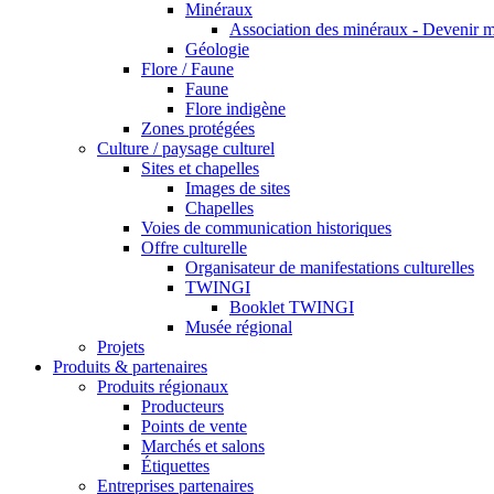
Minéraux
Association des minéraux - Devenir 
Géologie
Flore / Faune
Faune
Flore indigène
Zones protégées
Culture / paysage culturel
Sites et chapelles
Images de sites
Chapelles
Voies de communication historiques
Offre culturelle
Organisateur de manifestations culturelles
TWINGI
Booklet TWINGI
Musée régional
Projets
Produits & partenaires
Produits régionaux
Producteurs
Points de vente
Marchés et salons
Étiquettes
Entreprises partenaires