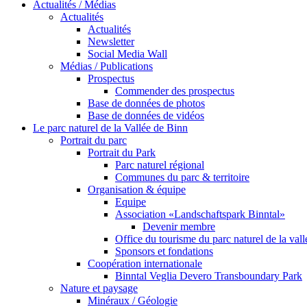
Actualités / Médias
Actualités
Actualités
Newsletter
Social Media Wall
Médias / Publications
Prospectus
Commender des prospectus
Base de données de photos
Base de données de vidéos
Le parc naturel de la Vallée de Binn
Portrait du parc
Portrait du Park
Parc naturel régional
Communes du parc & territoire
Organisation & équipe
Equipe
Association «Landschaftspark Binntal»
Devenir membre
Office du tourisme du parc naturel de la val
Sponsors et fondations
Coopération internationale
Binntal Veglia Devero Transboundary Park
Nature et paysage
Minéraux / Géologie