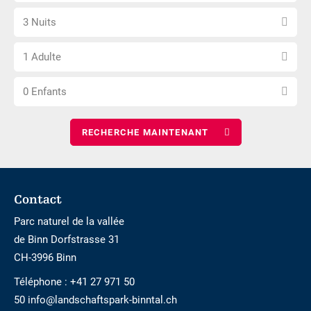
pas
Sélectionnez
date
accessible
3 Nuits
le
d\'arrivée
Choisissez
nombre
1 Adulte
le
de
Choisissez
nombre
nuits
0 Enfants
le
d\'adultes
nombre
d\'enfants
Footer
Contact
Parc naturel de la vallée
de Binn Dorfstrasse 31
CH-3996 Binn
Téléphone :
+41 27 971 50
50 info@landschaftspark-binntal.ch