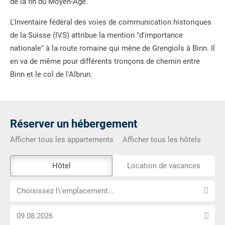
de la fin du Moyen-Âge.
L'Inventaire fédéral des voies de communication historiques
de la Suisse (IVS) attribue la mention "d'importance
nationale" à la route romaine qui mène de Grengiols à Binn. Il
en va de même pour différents tronçons de chemin entre
Binn et le col de l'Albrun.
Réserver un hébergement
Afficher tous les appartements
Afficher tous les hôtels
L\'outil
Hôtel
Location de vacances
de
Choisissez
réservation
Choisissez l\'emplacement...
l\'emplacement...
externe
Choisissez
n\'est
la