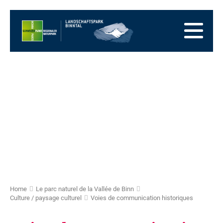
Vers
la
Vers
page
la
Aller
d'accueil
navigation
au
Vers
principale
contenu
la
Vers
zone
le
Vers
des
plan
la
pieds
du
recherche
site
Home
Le parc naturel de la Vallée de Binn
Culture / paysage culturel
Voies de communication historiques