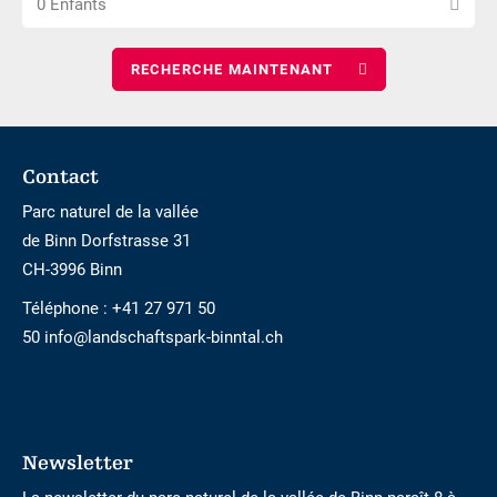
0 Enfants
le
d\'adultes
nombre
d\'enfants
Footer
Contact
Parc naturel de la vallée
de Binn Dorfstrasse 31
CH-3996 Binn
Téléphone :
+41 27 971 50
50 info@landschaftspark-binntal.ch
Newsletter