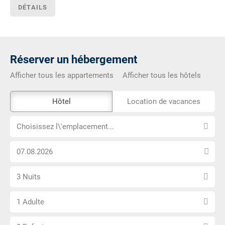
DÉTAILS
Réserver un hébergement
Afficher tous les appartements
Afficher tous les hôtels
L\'outil
Hôtel
Location de vacances
de
Choisissez
réservation
Choisissez l\'emplacement...
l\'emplacement...
externe
Choisissez
n\'est
la
pas
Sélectionnez
date
accessible
3 Nuits
le
d\'arrivée
Choisissez
nombre
1 Adulte
le
de
Choisissez
nombre
nuits