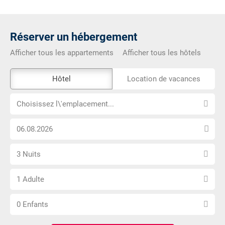
Réserver un hébergement
Afficher tous les appartements
Afficher tous les hôtels
L\'outil
Hôtel
Location de vacances
de
Choisissez
réservation
Choisissez l\'emplacement...
l\'emplacement...
externe
Choisissez
n\'est
la
pas
Sélectionnez
date
accessible
3 Nuits
le
d\'arrivée
Choisissez
nombre
1 Adulte
le
de
Choisissez
nombre
nuits
0 Enfants
le
d\'adultes