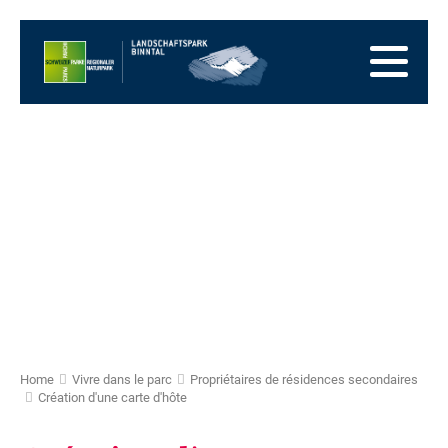
Vers
la
Vers
page
la
Aller
d'accueil
navigation
au
Vers
principale
contenu
la
Vers
zone
le
Vers
des
plan
la
pieds
du
recherche
site
Home
Vivre dans le parc
Propriétaires de résidences secondaires
Création d'une carte d'hôte