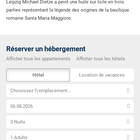
Leipzig Michael Dietze a peint une huile sur toile en trois
parties représentant la légende des origines de la basilique
romaine Santa Maria Maggiore.
Réserver un hébergement
Afficher tous les appartements
Afficher tous les hôtels
L\'outil
Hôtel
Location de vacances
de
Choisissez
réservation
Choisissez l\'emplacement...
l\'emplacement...
externe
Choisissez
n\'est
la
pas
Sélectionnez
date
accessible
3 Nuits
le
d\'arrivée
Choisissez
nombre
1 Adulte