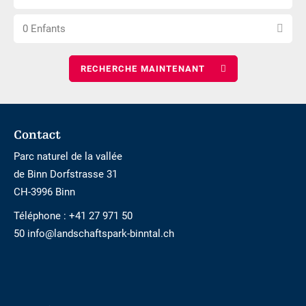
le
de
Choisissez
nombre
nuits
0 Enfants
le
d\'adultes
nombre
d\'enfants
Footer
Contact
Parc naturel de la vallée
de Binn Dorfstrasse 31
CH-3996 Binn
Téléphone :
+41 27 971 50
50 info@landschaftspark-binntal.ch