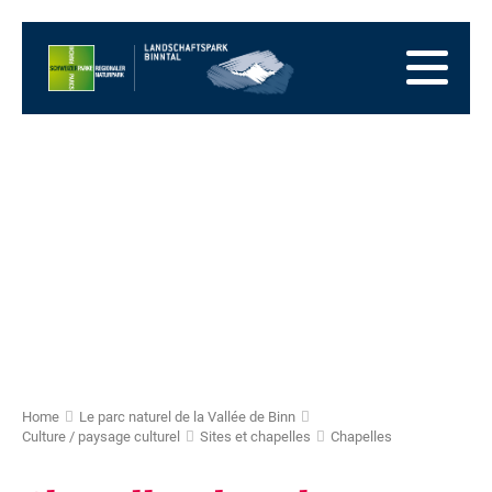
Vers
la
Vers
page
la
Aller
d'accueil
navigation
au
Vers
principale
contenu
la
Vers
zone
le
Vers
des
plan
la
pieds
du
recherche
site
Home
Le parc naturel de la Vallée de Binn
Culture / paysage culturel
Sites et chapelles
Chapelles