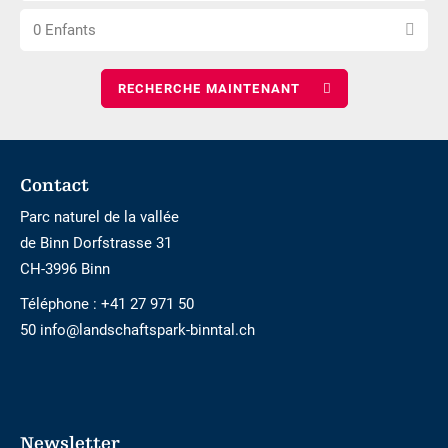
Choisissez
nombre
nuits
0 Enfants
le
d\'adultes
nombre
d\'enfants
Footer
Contact
Parc naturel de la vallée
de Binn Dorfstrasse 31
CH-3996 Binn
Téléphone :
+41 27 971 50
50 info@landschaftspark-binntal.ch
Newsletter