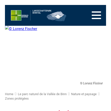
Vers
la
Vers
page
la
Aller
d'accueil
navigation
au
Vers
principale
contenu
la
Vers
zone
le
Vers
des
plan
la
pieds
du
recherche
site
© Lorenz Fischer
Home
Le parc naturel de la Vallée de Binn
Nature et paysage
Zones protégées