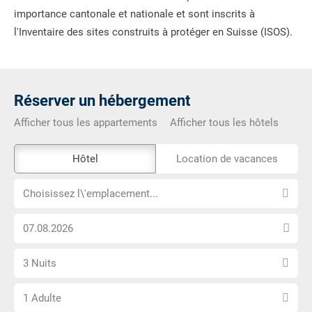
importance cantonale et nationale et sont inscrits à
l'Inventaire des sites construits à protéger en Suisse (ISOS).
Réserver un hébergement
Afficher tous les appartements
Afficher tous les hôtels
L\'outil
Hôtel
Location de vacances
de
Choisissez
réservation
Choisissez l\'emplacement...
l\'emplacement...
externe
Choisissez
n\'est
la
pas
Sélectionnez
date
accessible
3 Nuits
le
d\'arrivée
Choisissez
nombre
1 Adulte
le
de