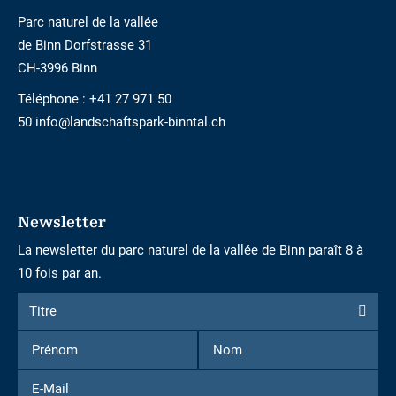
Parc naturel de la vallée
de Binn Dorfstrasse 31
CH-3996 Binn
Téléphone :
+41 27 971 50
50 info@landschaftspark-binntal.ch
Newsletter
La newsletter du parc naturel de la vallée de Binn paraît 8 à
10 fois par an.
Formulaire
Titre
Titre
d'inscription
Prénom
Nom
à
la
E-
newsletter