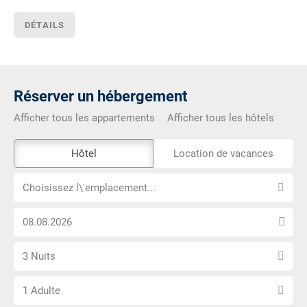
DÉTAILS
Réserver un hébergement
Afficher tous les appartements
Afficher tous les hôtels
L\'outil
Hôtel
Location de vacances
de
Choisissez
réservation
Choisissez l\'emplacement...
l\'emplacement...
externe
Choisissez
n\'est
la
pas
Sélectionnez
date
accessible
3 Nuits
le
d\'arrivée
Choisissez
nombre
1 Adulte
le
de