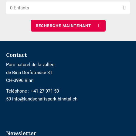
Choisissez
nombre
nuits
0 Enfants
le
d\'adultes
nombre
d\'enfants
Footer
Contact
Parc naturel de la vallée
de Binn Dorfstrasse 31
CH-3996 Binn
Téléphone :
+41 27 971 50
50 info@landschaftspark-binntal.ch
Newsletter