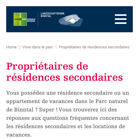
Vers
la
Vers
page
la
Aller
d'accueil
navigation
au
Vers
principale
contenu
la
Vers
zone
le
Vers
Home
Vivre dans le parc
Propriétaires de résidences secondaires
des
plan
la
pieds
du
recherche
Propriétaires de
site
résidences secondaires
Vous possédez une résidence secondaire ou un
appartement de vacances dans le Parc naturel
de Binntal ? Super ! Vous trouverez ici des
réponses aux questions fréquentes concernant
les résidences secondaires et les locations de
vacances.