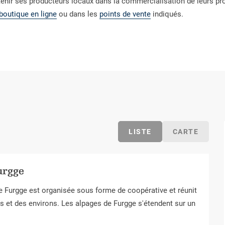
tenir ses producteurs locaux dans la commercialisation de leurs pro
boutique en ligne
ou dans les
points de vente
indiqués.
LISTE
CARTE
urgge
 de Furgge est organisée sous forme de coopérative et réunit
ls et des environs. Les alpages de Furgge s'étendent sur un