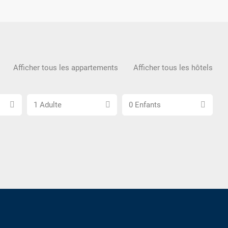
Afficher tous les appartements
Afficher tous les hôtels
Choisissez
Choisissez
1 Adulte
0 Enfants
le
le
nombre
nombre
d\'adultes
d\'enfants