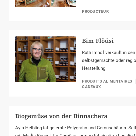
PRODUCTEUR
Bim Flöüsi
Ruth Imhof verkauft in d
selbstgemachte oder regio
Herstellung.
PRODUITS ALIMENTAIRES
CADEAUX
Biogemüse von der Binnachera
Ayla Helbling ist gelernte Polygrafin und Gemüsebäurin. Se
mit Marlis Knüsel. Ihr Gemüse vermarktet sie direkt an die