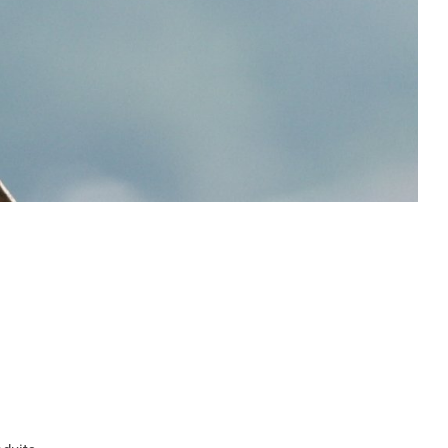
Grengiols
Volg Binn
Volg Ernen