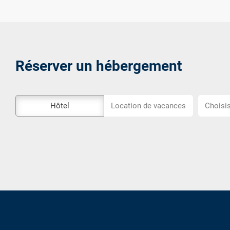
Réserver un hébergement
L\'outil
Choisiss
Hôtel
Location de vacances
Choisis
de
l\'emplac
réservation
externe
n\'est
pas
accessible