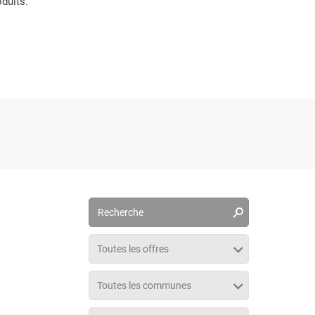
duits.
m
k
Toutes les offres
m
b
Toutes les communes
m
b