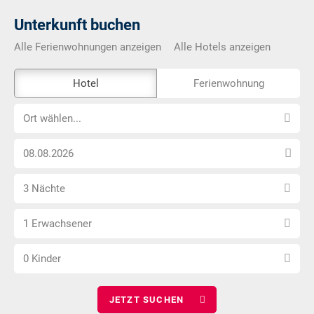
Unterkunft buchen
Alle Ferienwohnungen anzeigen
Alle Hotels anzeigen
Das
Hotel
Ferienwohnung
Externe-
Ort
Buchungstool
Ort wählen...
wählen...
ist
Anreise
nicht
Datum
Barrierefrei
Anzahl
wählen
3 Nächte
Nächte
Anzahl
wählen
1 Erwachsener
Erwachsene
Anzahl
wählen
0 Kinder
Kinder
wählen