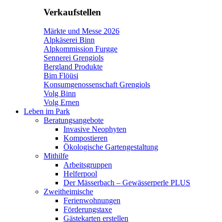
Verkaufstellen
Märkte und Messe 2026
Alpkäserei Binn
Alpkommission Furgge
Sennerei Grengiols
Bergland Produkte
Bim Flöüsi
Konsumgenossenschaft Grengiols
Volg Binn
Volg Ernen
Leben im Park
Beratungsangebote
Invasive Neophyten
Kompostieren
Ökologische Gartengestaltung
Mithilfe
Arbeitsgruppen
Helferpool
Der Mässerbach – Gewässerperle PLUS
Zweitheimische
Ferienwohnungen
Förderungstaxe
Gästekarten erstellen