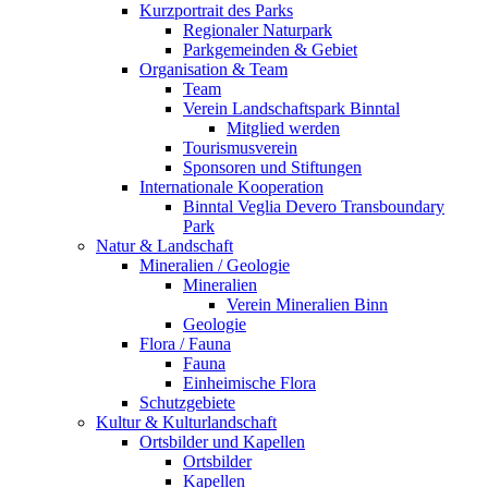
Kurzportrait des Parks
Regionaler Naturpark
Parkgemeinden & Gebiet
Organisation & Team
Team
Verein Landschaftspark Binntal
Mitglied werden
Tourismusverein
Sponsoren und Stiftungen
Internationale Kooperation
Binntal Veglia Devero Transboundary
Park
Natur & Landschaft
Mineralien / Geologie
Mineralien
Verein Mineralien Binn
Geologie
Flora / Fauna
Fauna
Einheimische Flora
Schutzgebiete
Kultur & Kulturlandschaft
Ortsbilder und Kapellen
Ortsbilder
Kapellen