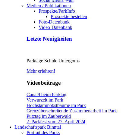
Social Media Wall
Medien / Publikationen
Prospekte/ParkInfo
Prospekte bestellen
Foto-Datenbank
Video-Datenbank
Letzte Neuigkeiten
Parktage Schule Untergoms
Mehr erfahren!
Videobeiträge
Canal9 beim Parktag
Verwurzelt im Park
Hochstammobstbäume im Park
Grenzüberschreitende Zusammenarbeit im Park
Putztag im Zauberwald
2. Parkfest vom 27. April 2024
Landschaftspark Binntal
Portrait des Parks