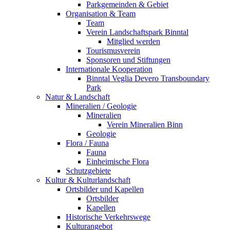
Parkgemeinden & Gebiet
Organisation & Team
Team
Verein Landschaftspark Binntal
Mitglied werden
Tourismusverein
Sponsoren und Stiftungen
Internationale Kooperation
Binntal Veglia Devero Transboundary
Park
Natur & Landschaft
Mineralien / Geologie
Mineralien
Verein Mineralien Binn
Geologie
Flora / Fauna
Fauna
Einheimische Flora
Schutzgebiete
Kultur & Kulturlandschaft
Ortsbilder und Kapellen
Ortsbilder
Kapellen
Historische Verkehrswege
Kulturangebot