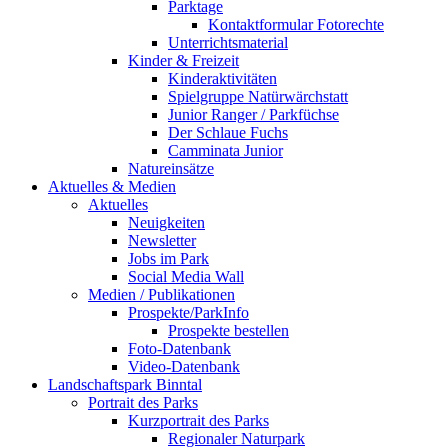
Parktage
Kontaktformular Fotorechte
Unterrichtsmaterial
Kinder & Freizeit
Kinderaktivitäten
Spielgruppe Natürwärchstatt
Junior Ranger / Parkfüchse
Der Schlaue Fuchs
Camminata Junior
Natureinsätze
Aktuelles & Medien
Aktuelles
Neuigkeiten
Newsletter
Jobs im Park
Social Media Wall
Medien / Publikationen
Prospekte/ParkInfo
Prospekte bestellen
Foto-Datenbank
Video-Datenbank
Landschaftspark Binntal
Portrait des Parks
Kurzportrait des Parks
Regionaler Naturpark