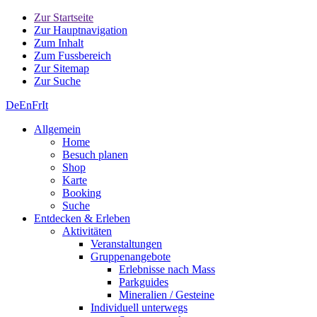
Zur Startseite
Zur Hauptnavigation
Zum Inhalt
Zum Fussbereich
Zur Sitemap
Zur Suche
De
En
Fr
It
Allgemein
Home
Besuch planen
Shop
Karte
Booking
Suche
Entdecken & Erleben
Aktivitäten
Veranstaltungen
Gruppenangebote
Erlebnisse nach Mass
Parkguides
Mineralien / Gesteine
Individuell unterwegs