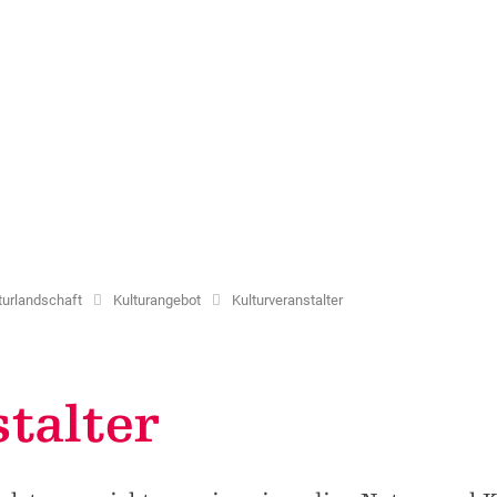
Community
genossenschaft Binn
ng Space Ernen
 Angebote
lturlandschaft
Kulturangebot
Kulturveranstalter
talter