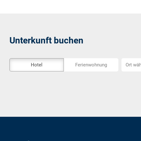
Unterkunft buchen
Das
Ort
Hotel
Ferienwohnung
Ort wäh
Externe-
wählen...
Buchungstool
ist
nicht
Barrierefrei