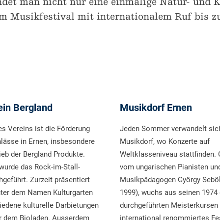
ndet man nicht nur eine einmalige Natur- und 
Vom Musikfestival mit internationalem Ruf bis z
ein Bergland
Musikdorf Ernen
s Vereins ist die Förderung
Jeden Sommer verwandelt sich
nlässe in Ernen, insbesondere
Musikdorf, wo Konzerte auf
ieb der Bergland Produkte.
Weltklasseniveau stattfinden.
wurde das Rock-im-Stall-
vom ungarischen Pianisten un
hgeführt. Zurzeit präsentiert
Musikpädagogen György Sebö
nter dem Namen Kulturgarten
1999), wuchs aus seinen 1974
iedene kulturelle Darbietungen
durchgeführten Meisterkursen 
or dem Bioladen. Ausserdem
international renommiertes Fe