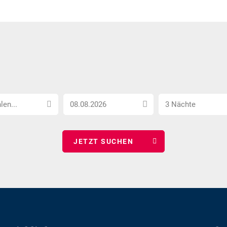
Anreise
Anzahl
len...
3 Nächte
Datum
Nächte
wählen
wählen