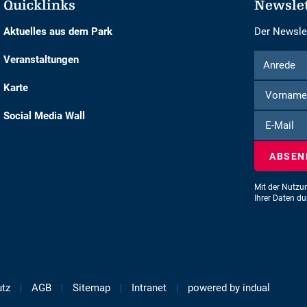
Quicklinks
Newsle
Aktuelles aus dem Park
Der Newslet
Formular
Anrede
Veranstaltungen
Anrede
um
Karte
sich
für
Social Media Wall
E-
den
Mail
Newsletter
einzuschre
Mit der Nutzu
Ihrer Daten d
tz
AGB
Sitemap
Intranet
powered by indual