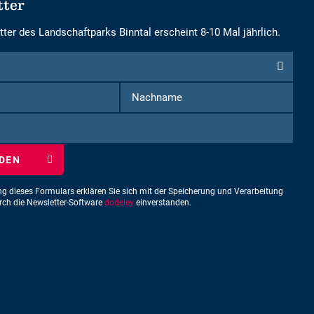
tter
ter des Landschaftparks Binntal erscheint 8-10 Mal jährlich.
Vorname
Nachname
iben
ng dieses Formulars erklären Sie sich mit der Speicherung und Verarbeitung
urch die Newsletter-Software
dodeley
einverstanden.