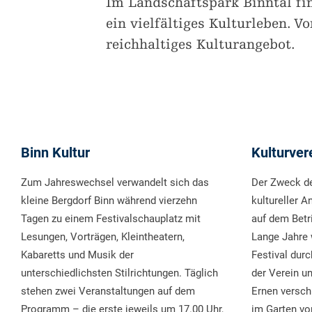
Im Landschaftspark Binntal fi
ein vielfältiges Kulturleben. 
reichhaltiges Kulturangebot.
Binn Kultur
Kulturver
Zum Jahreswechsel verwandelt sich das
Der Zweck de
kleine Bergdorf Binn während vierzehn
kultureller A
Tagen zu einem Festivalschauplatz mit
auf dem Betr
Lesungen, Vorträgen, Kleintheatern,
Lange Jahre 
Kabaretts und Musik der
Festival durc
unterschiedlichsten Stilrichtungen. Täglich
der Verein u
stehen zwei Veranstaltungen auf dem
Ernen versch
Programm – die erste jeweils um 17.00 Uhr,
im Garten v