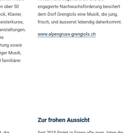
en über 50
engagierte Nachwuchsförderung beschert
ck, Klavier,
dem Dorf Grengiols eine Musik, die jung,
isterkurse,
frisch, und äusserst lebendig daherkommt.
anstaltungen.
www.alpengruss-grengiols.ch
ie
ltung sowie
iger Musik,
familiärer
Zur frohen Aussicht
, die
Seit 2015 findet in Ernen alle zwei Jahre die