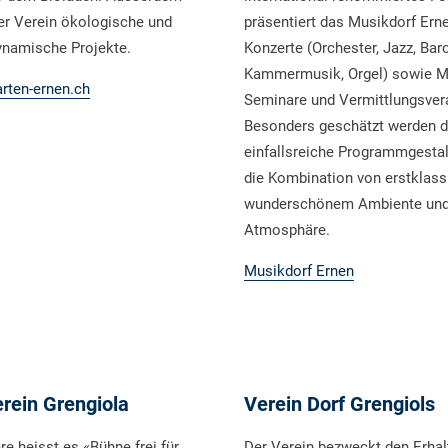
der Verein ökologische und
präsentiert das Musikdorf Ern
ynamische Projekte.
Konzerte (Orchester, Jazz, Baro
Kammermusik, Orgel) sowie Me
rten-ernen.ch
Seminare und Vermittlungsver
Besonders geschätzt werden d
einfallsreiche Programmgesta
die Kombination von erstklass
wunderschönem Ambiente und 
Atmosphäre.
Musikdorf Ernen
rein Grengiola
Verein Dorf Grengiols
re heisst es «Bühne frei für
Der Verein bezweckt den Erhalt