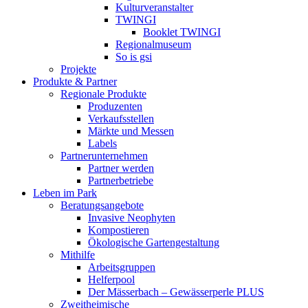
Kulturveranstalter
TWINGI
Booklet TWINGI
Regionalmuseum
So is gsi
Projekte
Produkte & Partner
Regionale Produkte
Produzenten
Verkaufsstellen
Märkte und Messen
Labels
Partnerunternehmen
Partner werden
Partnerbetriebe
Leben im Park
Beratungsangebote
Invasive Neophyten
Kompostieren
Ökologische Gartengestaltung
Mithilfe
Arbeitsgruppen
Helferpool
Der Mässerbach – Gewässerperle PLUS
Zweitheimische