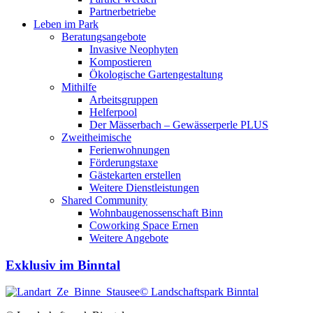
Partnerbetriebe
Leben im Park
Beratungsangebote
Invasive Neophyten
Kompostieren
Ökologische Gartengestaltung
Mithilfe
Arbeitsgruppen
Helferpool
Der Mässerbach – Gewässerperle PLUS
Zweitheimische
Ferienwohnungen
Förderungstaxe
Gästekarten erstellen
Weitere Dienstleistungen
Shared Community
Wohnbaugenossenschaft Binn
Coworking Space Ernen
Weitere Angebote
Exklusiv im Binntal
© Landschaftspark Binntal