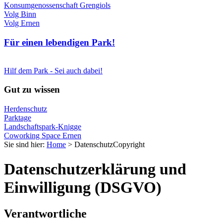
Konsumgenossenschaft Grengiols
Volg Binn
Volg Ernen
Für einen lebendigen Park!
Hilf dem Park - Sei auch dabei!
Gut zu wissen
Herdenschutz
Parktage
Landschaftspark-Knigge
Coworking Space Ernen
Sie sind hier:
Home
>
Datenschutz
Copyright
Datenschutzerklärung und
Einwilligung (DSGVO)
Verantwortliche