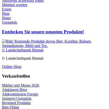
Netzwerk Schweizer Pärke
Mitglied werden
Ernen
Binn
Bister
Grengiols
Entdecken Sie unsere neuesten Produkte!
© Landschaftspark Binntal
© Landschaftspark Binntal
Online Shop
Verkaufstellen
Märkte und Messe 2026
Alpkäserei Binn
Alpkommission Furgge
Sennerei Grengiols
Bergland Produkte
Bim Flöüsi