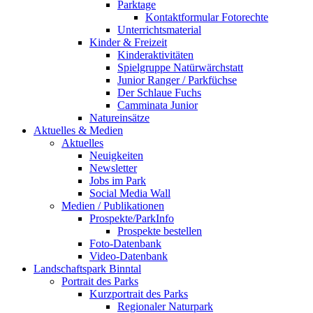
Parktage
Kontaktformular Fotorechte
Unterrichtsmaterial
Kinder & Freizeit
Kinderaktivitäten
Spielgruppe Natürwärchstatt
Junior Ranger / Parkfüchse
Der Schlaue Fuchs
Camminata Junior
Natureinsätze
Aktuelles & Medien
Aktuelles
Neuigkeiten
Newsletter
Jobs im Park
Social Media Wall
Medien / Publikationen
Prospekte/ParkInfo
Prospekte bestellen
Foto-Datenbank
Video-Datenbank
Landschaftspark Binntal
Portrait des Parks
Kurzportrait des Parks
Regionaler Naturpark