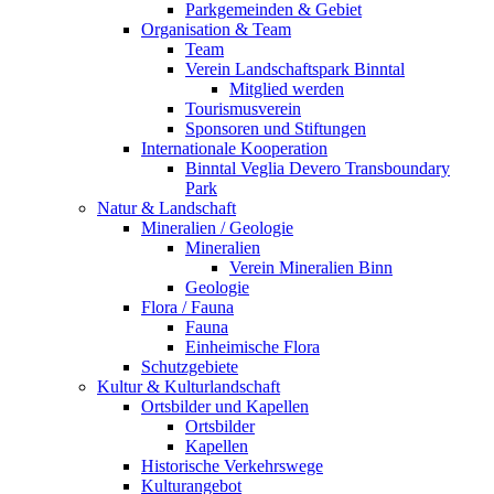
Parkgemeinden & Gebiet
Organisation & Team
Team
Verein Landschaftspark Binntal
Mitglied werden
Tourismusverein
Sponsoren und Stiftungen
Internationale Kooperation
Binntal Veglia Devero Transboundary
Park
Natur & Landschaft
Mineralien / Geologie
Mineralien
Verein Mineralien Binn
Geologie
Flora / Fauna
Fauna
Einheimische Flora
Schutzgebiete
Kultur & Kulturlandschaft
Ortsbilder und Kapellen
Ortsbilder
Kapellen
Historische Verkehrswege
Kulturangebot