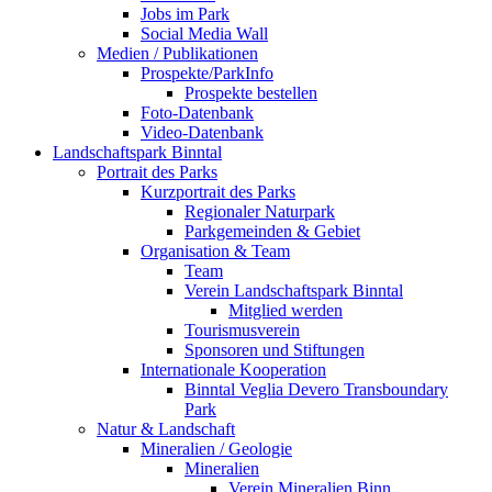
Jobs im Park
Social Media Wall
Medien / Publikationen
Prospekte/ParkInfo
Prospekte bestellen
Foto-Datenbank
Video-Datenbank
Landschaftspark Binntal
Portrait des Parks
Kurzportrait des Parks
Regionaler Naturpark
Parkgemeinden & Gebiet
Organisation & Team
Team
Verein Landschaftspark Binntal
Mitglied werden
Tourismusverein
Sponsoren und Stiftungen
Internationale Kooperation
Binntal Veglia Devero Transboundary
Park
Natur & Landschaft
Mineralien / Geologie
Mineralien
Verein Mineralien Binn