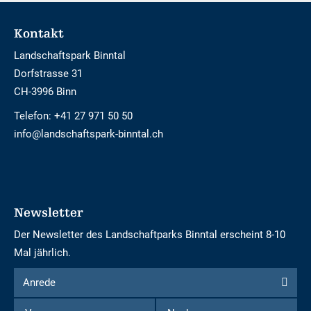
Footer
Kontakt
Landschaftspark Binntal
Dorfstrasse 31
CH-3996 Binn
Telefon:
+41 27 971 50 50
info@landschaftspark-binntal.ch
Newsletter
Der Newsletter des Landschaftparks Binntal erscheint 8-10
Mal jährlich.
Formular
Anrede
Anrede
um
Vorname
Nachname