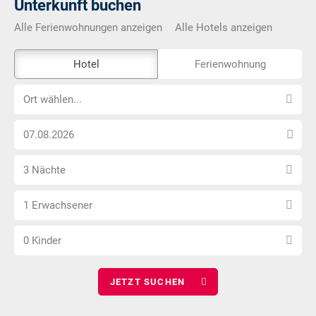
Unterkunft buchen
Alle Ferienwohnungen anzeigen
Alle Hotels anzeigen
Das
Hotel
Ferienwohnung
Externe-
Ort
Buchungstool
Ort wählen...
wählen...
ist
Anreise
nicht
Datum
Barrierefrei
Anzahl
wählen
3 Nächte
Nächte
Anzahl
wählen
1 Erwachsener
Erwachsene
Anzahl
wählen
0 Kinder
Kinder
wählen