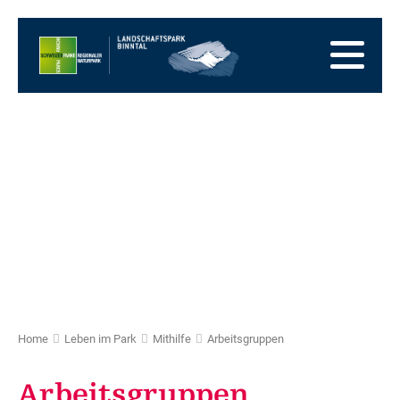
Zur
Startseite
Zur
Hauptnavigation
Zum
Inhalt
Zum
Fussbereich
Zur
Sitemap
Zur
Suche
Home
Leben im Park
Mithilfe
Arbeitsgruppen
Arbeitsgruppen