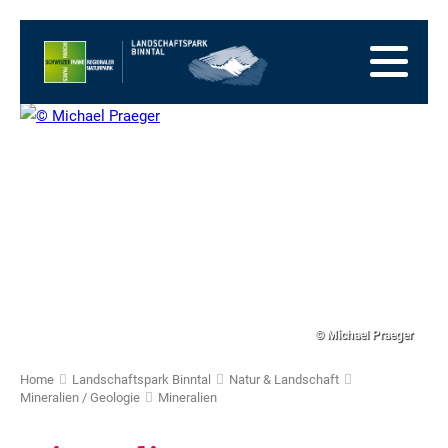
Zur
Startseite
Zur
Hauptnavigation
Zum
Inhalt
Zum
Fussbereich
Zur
Sitemap
Zur
Suche
© Michael Praeger
Home
Landschaftspark Binntal
Natur & Landschaft
Mineralien / Geologie
Mineralien