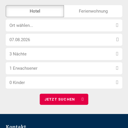
Das
Hotel
Ferienwohnung
Externe-
Ort
Buchungstool
Ort wählen...
wählen...
ist
Anreise
nicht
Datum
Barrierefrei
Anzahl
wählen
3 Nächte
Nächte
Anzahl
wählen
1 Erwachsener
Erwachsene
Anzahl
wählen
0 Kinder
Kinder
wählen
Footer
Kontakt