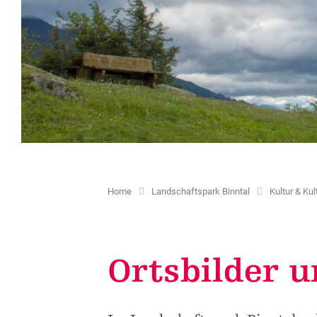
Kultur & Kulturlandschaft
Projekte
Zweitheimische
Shared 
Schulklassen
Ortsbilder und Kapellen
Ferienwohnungen
Wohnbau
Kinder & Freizeit
Historische Verkehrswege
Förderungstaxe
Coworki
Natureinsätze
Kulturangebot
Gästekarten erstellen
Weitere
Weitere Dienstleistungen
Home
Landschaftspark Binntal
Kultur & Ku
Ortsbilder u