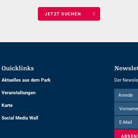
wählen
wählen
Quicklinks
Newsle
Aktuelles aus dem Park
Der Newslet
Formular
Anrede
Veranstaltungen
Anrede
um
Karte
sich
für
Social Media Wall
E-
den
Mail
Newsletter