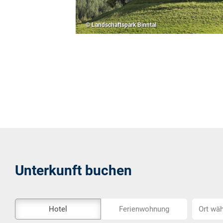
© Landschaftspark Binntal
Unterkunft buchen
Das
Ort
Hotel
Ferienwohnung
Ort wäh
Externe-
wählen...