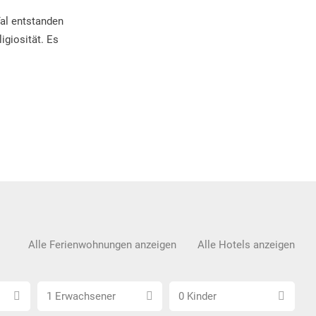
al entstanden
igiosität. Es
Alle Ferienwohnungen anzeigen
Alle Hotels anzeigen
Anzahl
Anzahl
1 Erwachsener
0 Kinder
Erwachsene
Kinder