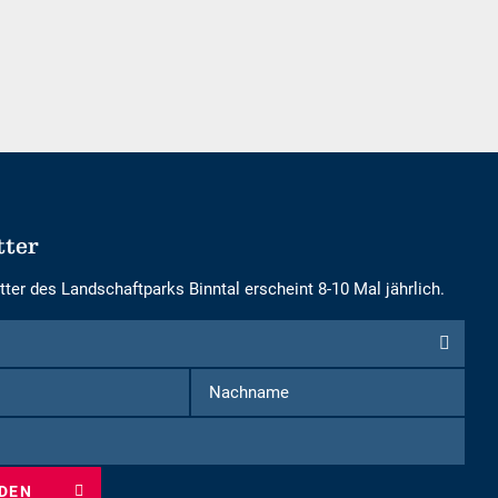
wählen
wählen
tter
ter des Landschaftparks Binntal erscheint 8-10 Mal jährlich.
Vorname
Nachname