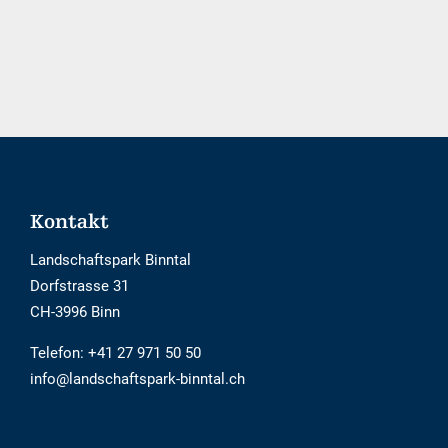
Buchungstool
ist
nicht
Barrierefrei
Footer
Kontakt
Landschaftspark Binntal
Dorfstrasse 31
CH-3996 Binn
Telefon:
+41 27 971 50 50
info@landschaftspark-binntal.ch