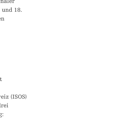
onaler
 und 18.
en
t
eiz (ISOS)
drei
g: