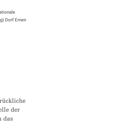
ationale
g) Dorf Ernen
rückliche
elle der
n das