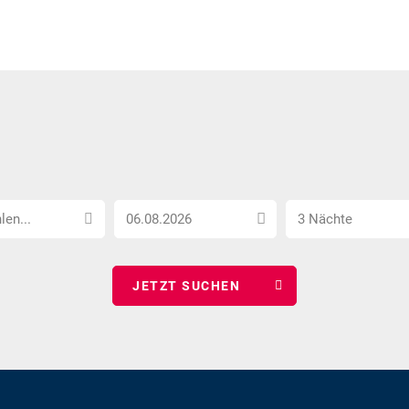
Anreise
Anzahl
len...
3 Nächte
Datum
Nächte
wählen
wählen