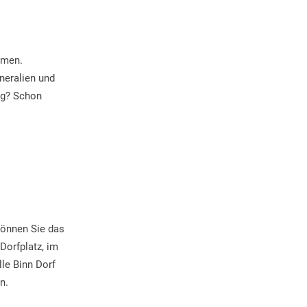
hmen.
neralien und
ng? Schon
können Sie das
Dorfplatz, im
le Binn Dorf
en.