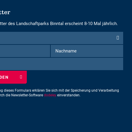
tter
ter des Landschaftparks Binntal erscheint 8-10 Mal jährlich.
Vorname
Nachname
iben
ng dieses Formulars erklären Sie sich mit der Speicherung und Verarbeitung
urch die Newsletter-Software
dodeley
einverstanden.