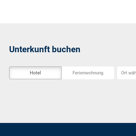
Unterkunft buchen
Das
Ort
Hotel
Ferienwohnung
Ort wäh
Externe-
wählen...
Buchungstool
ist
nicht
Barrierefrei