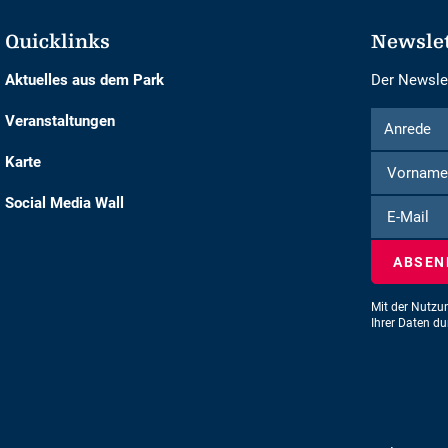
Quicklinks
Newsle
Aktuelles aus dem Park
Der Newslet
Formular
Anrede
Veranstaltungen
Anrede
um
Karte
sich
für
Social Media Wall
E-
den
Mail
Newsletter
einzuschre
Mit der Nutzu
Ihrer Daten d