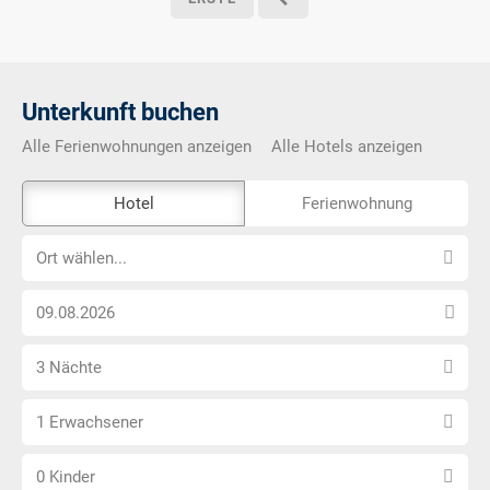
Unterkunft buchen
Alle Ferienwohnungen anzeigen
Alle Hotels anzeigen
Das
Hotel
Ferienwohnung
Externe-
Ort
Buchungstool
Ort wählen...
wählen...
ist
Anreise
nicht
Datum
Barrierefrei
Anzahl
wählen
3 Nächte
Nächte
Anzahl
wählen
1 Erwachsener
Erwachsene
Anzahl
wählen
0 Kinder