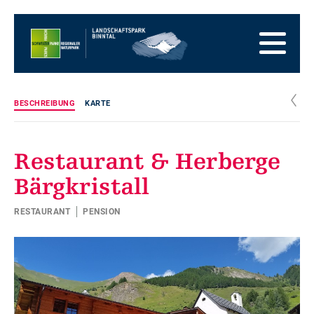
Zur
Startseite
Zur
Hauptnavigation
Zum
Inhalt
Zum
Fussbereich
Zur
Sitemap
Zur
c
BESCHREIBUNG
KARTE
Suche
Restaurant & Herberge
Bärgkristall
RESTAURANT
PENSION