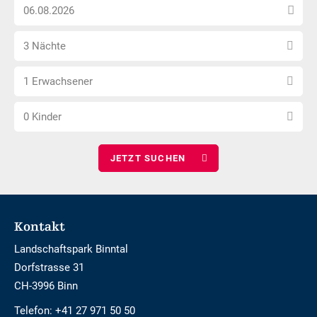
Anreise
nicht
Datum
Barrierefrei
Anzahl
wählen
3 Nächte
Nächte
Anzahl
wählen
1 Erwachsener
Erwachsene
Anzahl
wählen
0 Kinder
Kinder
wählen
Footer
Kontakt
Landschaftspark Binntal
Dorfstrasse 31
CH-3996 Binn
Telefon:
+41 27 971 50 50