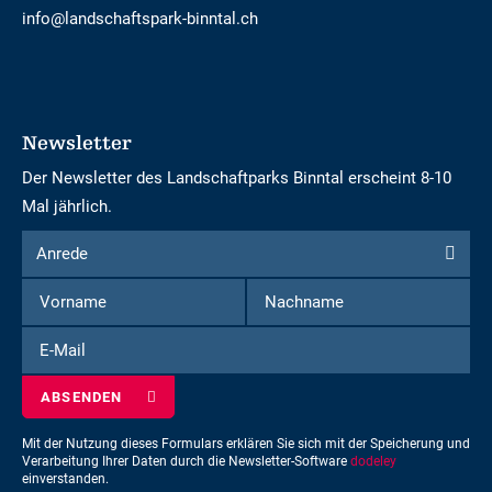
info@landschaftspark-binntal.ch
Newsletter
Der Newsletter des Landschaftparks Binntal erscheint 8-10
Mal jährlich.
Formular
Anrede
Anrede
um
Vorname
Nachname
sich
für
E-
den
Mail
Newsletter
einzuschreiben
Mit der Nutzung dieses Formulars erklären Sie sich mit der Speicherung und
Verarbeitung Ihrer Daten durch die Newsletter-Software
dodeley
einverstanden.