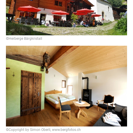
©Herberge Bärgkristall
©Copyright by Simon Oberli, www.bergfotos.ch