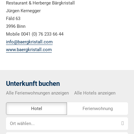
Restaurant & Herberge Bärgkristall
Jürgen Kernegger
Fäld 63
3996 Binn
Mobile 0041 (0) 76 233 66 44
info@baergkristall.com
www.baergkristall.com
Unterkunft buchen
Alle Ferienwohnungen anzeigen
Alle Hotels anzeigen
Das
Hotel
Ferienwohnung
Externe-
Ort
Buchungstool
Ort wählen...
wählen...
ist