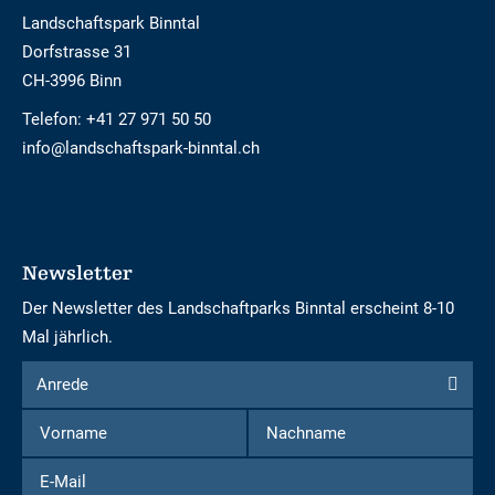
Landschaftspark Binntal
Dorfstrasse 31
CH-3996 Binn
Telefon:
+41 27 971 50 50
info@landschaftspark-binntal.ch
Newsletter
Der Newsletter des Landschaftparks Binntal erscheint 8-10
Mal jährlich.
Formular
Anrede
Anrede
um
Vorname
Nachname
sich
für
E-
den