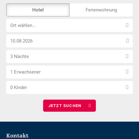
Das
Hotel
Ferienwohnung
Externe-
Ort
Buchungstool
Ort wählen...
wählen...
ist
Anreise
nicht
Datum
Barrierefrei
Anzahl
wählen
3 Nächte
Nächte
Anzahl
wählen
1 Erwachsener
Erwachsene
Anzahl
wählen
0 Kinder
Kinder
wählen
Footer
Kontakt