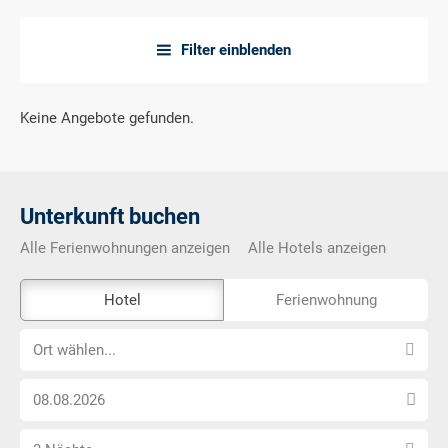
Filter einblenden
a
Keine Angebote gefunden.
Unterkunft buchen
Alle Ferienwohnungen anzeigen
Alle Hotels anzeigen
Das
Hotel
Ferienwohnung
Externe-
Ort
Buchungstool
Ort wählen...
wählen...
ist
Anreise
nicht
Datum
Barrierefrei
Anzahl
wählen