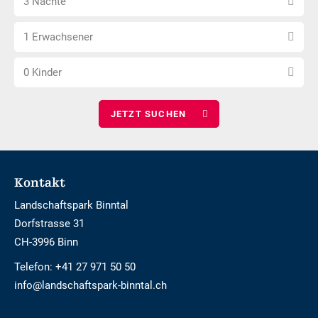
3 Nächte
Nächte
Anzahl
wählen
1 Erwachsener
Erwachsene
Anzahl
wählen
0 Kinder
Kinder
wählen
Footer
Kontakt
Landschaftspark Binntal
Dorfstrasse 31
CH-3996 Binn
Telefon:
+41 27 971 50 50
info@landschaftspark-binntal.ch