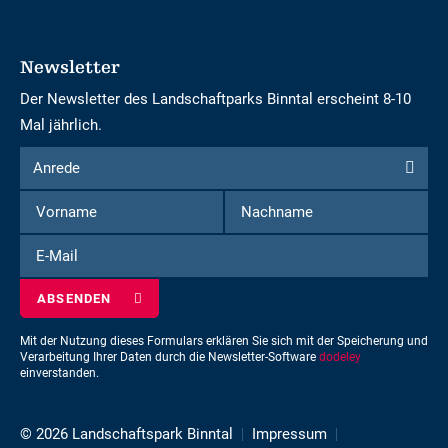
Newsletter
Der Newsletter des Landschaftparks Binntal erscheint 8-10
Mal jährlich.
Formular
Anrede
Anrede
um
Vorname
Nachname
sich
für
E-
den
Mail
Newsletter
einzuschreiben
Mit der Nutzung dieses Formulars erklären Sie sich mit der Speicherung und
Verarbeitung Ihrer Daten durch die Newsletter-Software
dodeley
einverstanden.
© 2026 Landschaftspark Binntal
Impressum