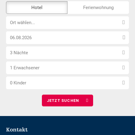
Das
Hotel
Ferienwohnung
Externe-
Ort
Buchungstool
Ort wählen...
wählen...
ist
Anreise
nicht
Datum
Barrierefrei
Anzahl
wählen
3 Nächte
Nächte
Anzahl
wählen
1 Erwachsener
Erwachsene
Anzahl
wählen
0 Kinder
Kinder
wählen
Footer
Kontakt