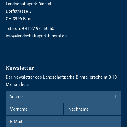
Landschaftspark Binntal
Dorfstrasse 31
CH-3996 Binn
Telefon:
+41 27 971 50 50
info@landschaftspark-binntal.ch
Newsletter
Der Newsletter des Landschaftparks Binntal erscheint 8-10
Mal jährlich.
Formular
Anrede
Anrede
um
Vorname
Nachname
sich
für
E-
den
Mail