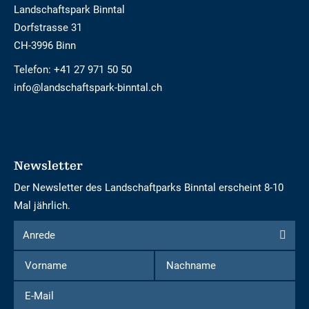
Landschaftspark Binntal
Dorfstrasse 31
CH-3996 Binn
Telefon:
+41 27 971 50 50
info@landschaftspark-binntal.ch
Newsletter
Der Newsletter des Landschaftparks Binntal erscheint 8-10
Mal jährlich.
Formular
Anrede
Anrede
um
Vorname
Nachname
sich
für
E-
den
Mail