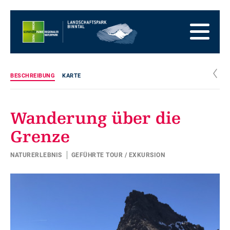
Zur
Startseite
Zur
Hauptnavigation
Zum
Inhalt
Zum
Fussbereich
Zur
Sitemap
Zur
c
BESCHREIBUNG
KARTE
Suche
Wanderung über die
Grenze
NATURERLEBNIS
GEFÜHRTE TOUR / EXKURSION