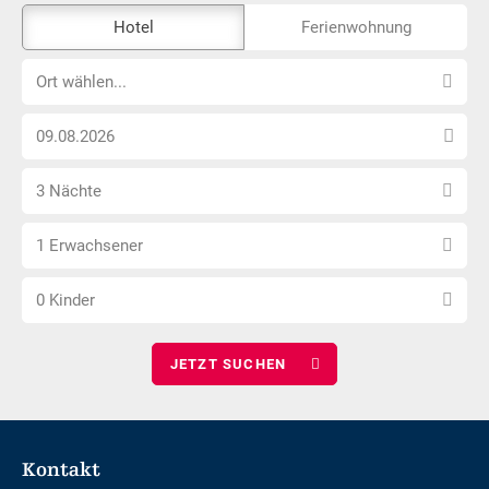
Das
Hotel
Ferienwohnung
Externe-
Ort
Buchungstool
Ort wählen...
wählen...
ist
Anreise
nicht
Datum
Barrierefrei
Anzahl
wählen
3 Nächte
Nächte
Anzahl
wählen
1 Erwachsener
Erwachsene
Anzahl
wählen
0 Kinder
Kinder
wählen
Footer
Kontakt