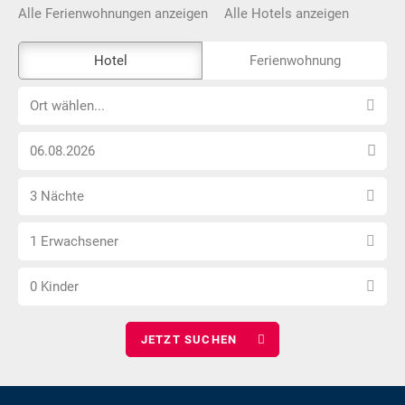
Alle Ferienwohnungen anzeigen
Alle Hotels anzeigen
Das
Hotel
Ferienwohnung
Externe-
Ort
Buchungstool
Ort wählen...
wählen...
ist
Anreise
nicht
Datum
Barrierefrei
Anzahl
wählen
3 Nächte
Nächte
Anzahl
wählen
1 Erwachsener
Erwachsene
Anzahl
wählen
0 Kinder
Kinder
wählen