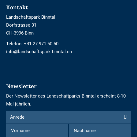
Footer
Kontakt
Landschaftspark Binntal
Dorfstrasse 31
CH-3996 Binn
Telefon:
+41 27 971 50 50
info@landschaftspark-binntal.ch
Newsletter
Der Newsletter des Landschaftparks Binntal erscheint 8-10
Mal jährlich.
Formular
Anrede
Anrede
um
Vorname
Nachname
sich