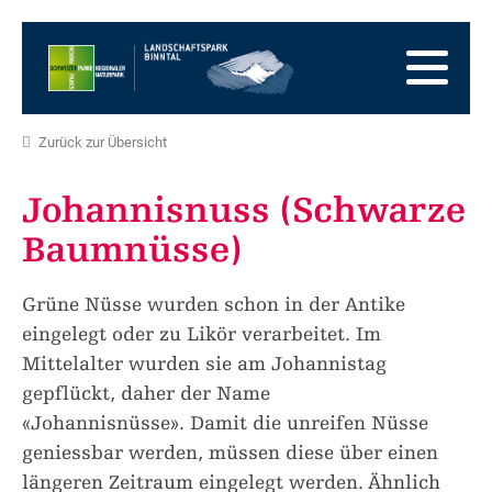
Zur
Startseite
Zur
Hauptnavigation
Zum
Inhalt
Zum
Fussbereich
Zur
Zurück zur Übersicht
Sitemap
Zur
Suche
Johannisnuss (Schwarze
Baumnüsse)
Grüne Nüsse wurden schon in der Antike
eingelegt oder zu Likör verarbeitet. Im
Mittelalter wurden sie am Johannistag
gepflückt, daher der Name
«Johannisnüsse». Damit die unreifen Nüsse
geniessbar werden, müssen diese über einen
längeren Zeitraum eingelegt werden. Ähnlich