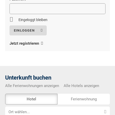
Pflichtfeld
Eingeloggt bleiben
Jetzt registrieren
Unterkunft buchen
Alle Ferienwohnungen anzeigen
Alle Hotels anzeigen
Das
Hotel
Ferienwohnung
Externe-
Ort
Buchungstool
Ort wählen...