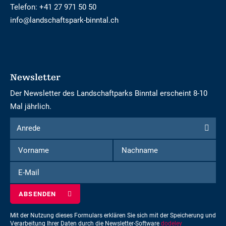
Telefon:
+41 27 971 50 50
info@landschaftspark-binntal.ch
Newsletter
Der Newsletter des Landschaftparks Binntal erscheint 8-10
Mal jährlich.
Formular
Anrede
Anrede
um
Vorname
Nachname
sich
für
E-
den
Mail
Newsletter
einzuschreiben
Mit der Nutzung dieses Formulars erklären Sie sich mit der Speicherung und
Verarbeitung Ihrer Daten durch die Newsletter-Software
dodeley