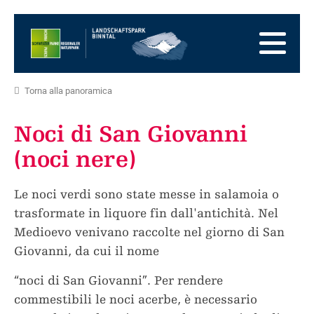
Alla
pagina
Alla
iniziale
navigazione
Al
principale
contenuto
Alla
zona
Alla
Torna alla panoramica
dei
mappa
Alla
piedi
del
ricerca
Noci di San Giovanni
sito
(noci nere)
Le noci verdi sono state messe in salamoia o
trasformate in liquore fin dall'antichità. Nel
Medioevo venivano raccolte nel giorno di San
Giovanni, da cui il nome
“noci di San Giovanni”. Per rendere
commestibili le noci acerbe, è necessario