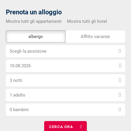
Prenota un alloggio
Mostra tutti gli appartamenti
Mostra tutti gli hotel
Lo
albergo
Affitto vacanze
strumento
Scegli
di
Scegli la posizione
la
prenotazione
Scegli
posizione
esterno
la
non
Seleziona
data
è
3 notti
il
di
privo
Scegli
numero
arrivo
di
1 adulto
il
di
barriere
Scegli
numero
notti
0 bambini
il
di
numero
adulti
di