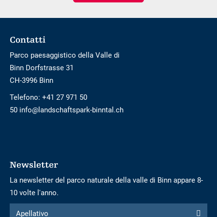
bambini
Footer
Contatti
Parco paesaggistico della Valle di
Binn Dorfstrasse 31
CH-3996 Binn
Telefono:
+41 27 971 50
50 info@landschaftspark-binntal.ch
Newsletter
La newsletter del parco naturale della valle di Binn appare 8-
10 volte l'anno.
Modulo
Apellativo
Apellativo