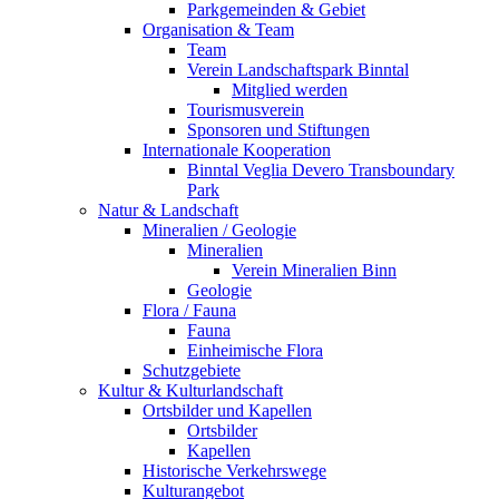
Parkgemeinden & Gebiet
Organisation & Team
Team
Verein Landschaftspark Binntal
Mitglied werden
Tourismusverein
Sponsoren und Stiftungen
Internationale Kooperation
Binntal Veglia Devero Transboundary
Park
Natur & Landschaft
Mineralien / Geologie
Mineralien
Verein Mineralien Binn
Geologie
Flora / Fauna
Fauna
Einheimische Flora
Schutzgebiete
Kultur & Kulturlandschaft
Ortsbilder und Kapellen
Ortsbilder
Kapellen
Historische Verkehrswege
Kulturangebot