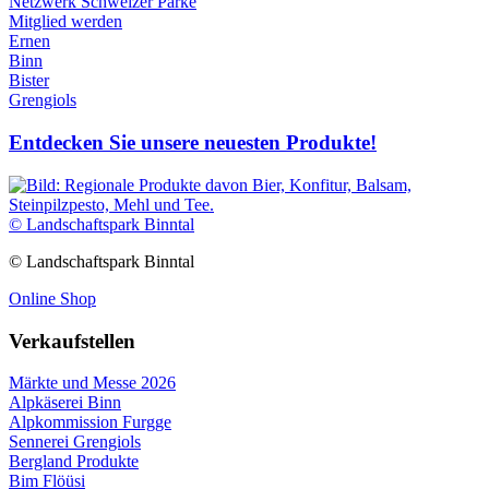
Netzwerk Schweizer Pärke
Mitglied werden
Ernen
Binn
Bister
Grengiols
Entdecken Sie unsere neuesten Produkte!
© Landschaftspark Binntal
© Landschaftspark Binntal
Online Shop
Verkaufstellen
Märkte und Messe 2026
Alpkäserei Binn
Alpkommission Furgge
Sennerei Grengiols
Bergland Produkte
Bim Flöüsi