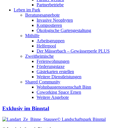
Partnerbetriebe
Leben im Park
Beratungsangebote
Invasive Neophyten
Kompostieren
Ökologische Gartengestaltung
Mithilfe
Arbeitsgruppen
Helferpool
Der Mässerbach – Gewässerperle PLUS
Zweitheimische
Ferienwohnungen
Förderungstaxe
Gästekarten erstellen
Weitere Dienstleistungen
Shared Community
Wohnbaugenossenschaft Binn
Coworking Space Ernen
Weitere Angebote
Exklusiv im Binntal
© Landschaftspark Binntal