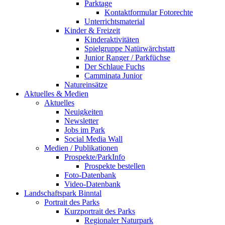
Parktage
Kontaktformular Fotorechte
Unterrichtsmaterial
Kinder & Freizeit
Kinderaktivitäten
Spielgruppe Natürwärchstatt
Junior Ranger / Parkfüchse
Der Schlaue Fuchs
Camminata Junior
Natureinsätze
Aktuelles & Medien
Aktuelles
Neuigkeiten
Newsletter
Jobs im Park
Social Media Wall
Medien / Publikationen
Prospekte/ParkInfo
Prospekte bestellen
Foto-Datenbank
Video-Datenbank
Landschaftspark Binntal
Portrait des Parks
Kurzportrait des Parks
Regionaler Naturpark