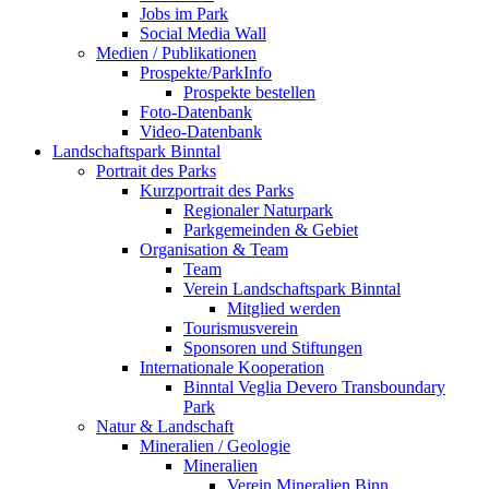
Jobs im Park
Social Media Wall
Medien / Publikationen
Prospekte/ParkInfo
Prospekte bestellen
Foto-Datenbank
Video-Datenbank
Landschaftspark Binntal
Portrait des Parks
Kurzportrait des Parks
Regionaler Naturpark
Parkgemeinden & Gebiet
Organisation & Team
Team
Verein Landschaftspark Binntal
Mitglied werden
Tourismusverein
Sponsoren und Stiftungen
Internationale Kooperation
Binntal Veglia Devero Transboundary
Park
Natur & Landschaft
Mineralien / Geologie
Mineralien
Verein Mineralien Binn