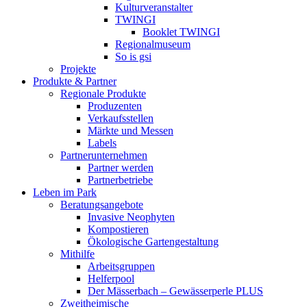
Kulturveranstalter
TWINGI
Booklet TWINGI
Regionalmuseum
So is gsi
Projekte
Produkte & Partner
Regionale Produkte
Produzenten
Verkaufsstellen
Märkte und Messen
Labels
Partnerunternehmen
Partner werden
Partnerbetriebe
Leben im Park
Beratungsangebote
Invasive Neophyten
Kompostieren
Ökologische Gartengestaltung
Mithilfe
Arbeitsgruppen
Helferpool
Der Mässerbach – Gewässerperle PLUS
Zweitheimische