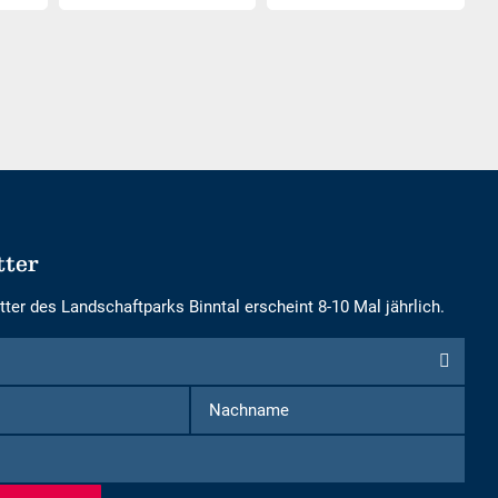
Erwachsene
Kinder
wählen
wählen
tter
ter des Landschaftparks Binntal erscheint 8-10 Mal jährlich.
Vorname
Nachname