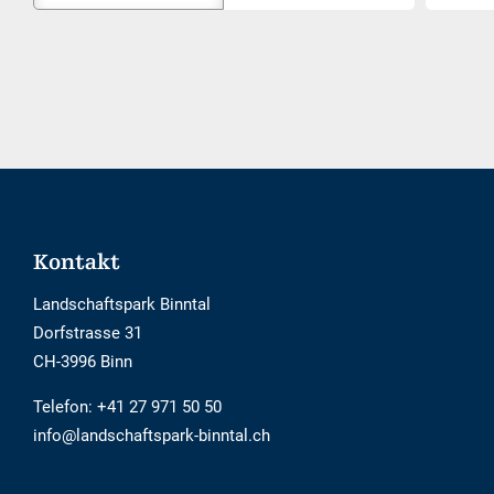
Externe-
wählen...
Buchungstool
ist
nicht
Barrierefrei
Footer
Kontakt
Landschaftspark Binntal
Dorfstrasse 31
CH-3996 Binn
Telefon:
+41 27 971 50 50
info@landschaftspark-binntal.ch