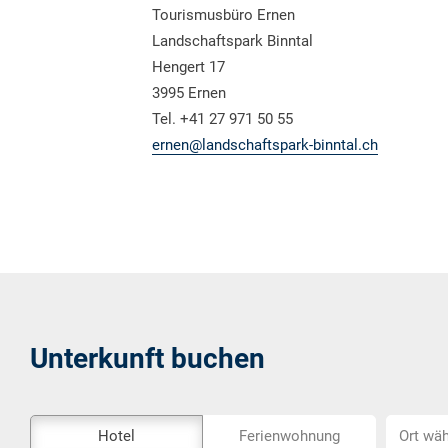
Tourismusbüro Ernen
Landschaftspark Binntal
Hengert 17
3995 Ernen
Tel. +41 27 971 50 55
ernen@landschaftspark-binntal.ch
Unterkunft buchen
Das
Ort
Hotel
Ferienwohnung
Ort wäh