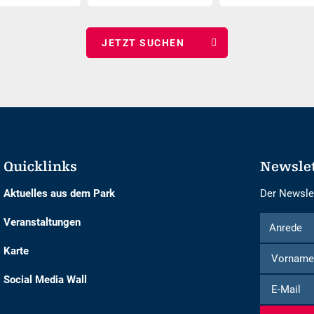
Datum
Nächte
wählen
wählen
Quicklinks
Newsle
Aktuelles aus dem Park
Der Newslet
Formular
Anrede
Veranstaltungen
Anrede
um
Karte
sich
für
Social Media Wall
E-
den
Mail
Newsletter