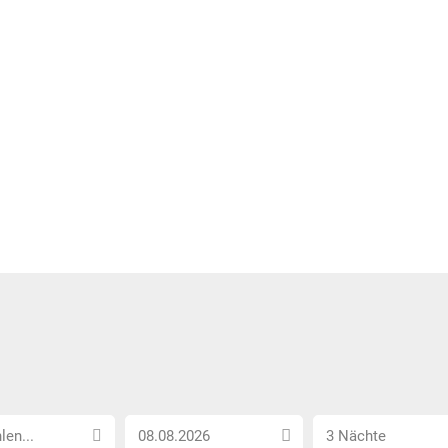
Anreise
Anzahl
len...
3 Nächte