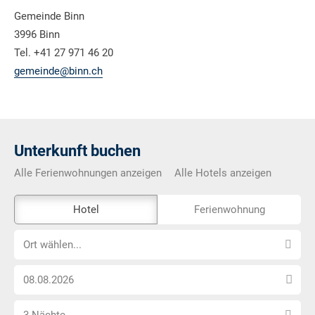
Gemeinde Binn
3996 Binn
Tel. +41 27 971 46 20
gemeinde@binn.ch
Unterkunft buchen
Alle Ferienwohnungen anzeigen
Alle Hotels anzeigen
Das
Hotel
Ferienwohnung
Externe-
Ort
Buchungstool
Ort wählen...
wählen...
ist
Anreise
nicht
Datum
Barrierefrei
Anzahl
wählen