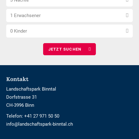
3 Nächte
Nächte
Anzahl
wählen
1 Erwachsener
Erwachsene
Anzahl
wählen
0 Kinder
Kinder
wählen
Footer
Kontakt
Landschaftspark Binntal
Dorfstrasse 31
CH-3996 Binn
Telefon:
+41 27 971 50 50
info@landschaftspark-binntal.ch