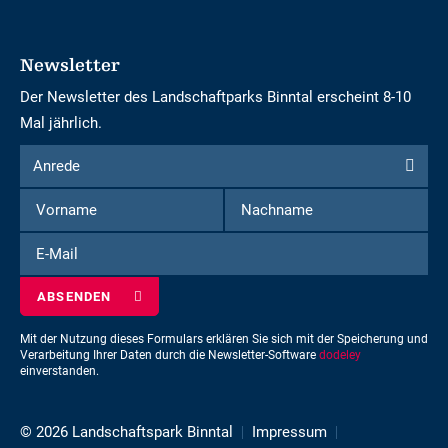
Newsletter
Der Newsletter des Landschaftparks Binntal erscheint 8-10
Mal jährlich.
Formular
Anrede
Anrede
um
Vorname
Nachname
sich
für
E-
den
Mail
Newsletter
einzuschreiben
Mit der Nutzung dieses Formulars erklären Sie sich mit der Speicherung und
Verarbeitung Ihrer Daten durch die Newsletter-Software
dodeley
einverstanden.
© 2026 Landschaftspark Binntal
Impressum