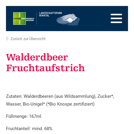
Zur
Startseite
Zur
Hauptnavigation
Zum
Inhalt
Zum
Fussbereich
Zur
Zurück zur Übersicht
Sitemap
Zur
Suche
Walderdbeer
Fruchtaufstrich
Zutaten: Walderdbeeren (aus Wildsammlung), Zucker*,
Wasser, Bio-Unigel* (*Bio Knospe zertifiziert)
Füllmenge: 167ml
Fruchtanteil: mind. 68%