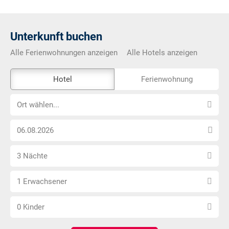
Unterkunft buchen
Alle Ferienwohnungen anzeigen
Alle Hotels anzeigen
Das
Hotel
Ferienwohnung
Externe-
Ort
Buchungstool
Ort wählen...
wählen...
ist
Anreise
nicht
Datum
Barrierefrei
Anzahl
wählen
3 Nächte
Nächte
Anzahl
wählen
1 Erwachsener
Erwachsene
Anzahl
wählen
0 Kinder
Kinder