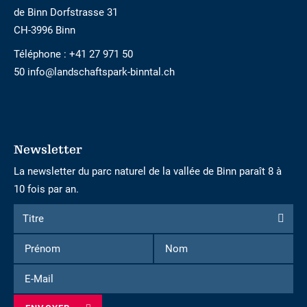
de Binn Dorfstrasse 31
CH-3996 Binn
Téléphone :
+41 27 971 50
50 info@landschaftspark-binntal.ch
Newsletter
La newsletter du parc naturel de la vallée de Binn paraît 8 à
10 fois par an.
Formulaire
Titre
Titre
d'inscription
Prénom
Nom
à
la
E-
newsletter
Mail