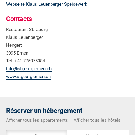
Webseite Klaus Leuenberger Speisewerk
Contacts
Restaurant St. Georg
Klaus Leuenberger
Hengert
3995 Ernen
Tel. +41 775075384
info@stgeorg-ernen.ch
www.stgeorg-ernen.ch
Réserver un hébergement
Afficher tous les appartements
Afficher tous les hôtels
L\'outil