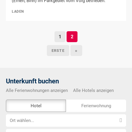
(Ernen, Binn) im Parkgebiet vom Volg betrieben.
LADEN
1
2
ERSTE
o
Unterkunft buchen
Alle Ferienwohnungen anzeigen
Alle Hotels anzeigen
Das
Hotel
Ferienwohnung
Externe-
Ort
Buchungstool
Ort wählen...
wählen...
ist