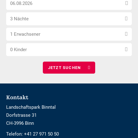
Anreise
nicht
Datum
Barrierefrei
Anzahl
wählen
3 Nächte
Nächte
Anzahl
wählen
1 Erwachsener
Erwachsene
Anzahl
wählen
0 Kinder
Kinder
wählen
Footer
Kontakt
Landschaftspark Binntal
Dorfstrasse 31
CH-3996 Binn
Telefon:
+41 27 971 50 50