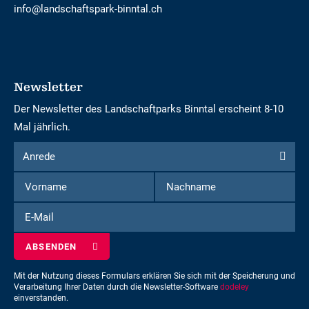
info@landschaftspark-binntal.ch
Newsletter
Der Newsletter des Landschaftparks Binntal erscheint 8-10
Mal jährlich.
Formular
Anrede
Anrede
um
Vorname
Nachname
sich
für
E-
den
Mail
Newsletter
einzuschreiben
Mit der Nutzung dieses Formulars erklären Sie sich mit der Speicherung und
Verarbeitung Ihrer Daten durch die Newsletter-Software
dodeley
einverstanden.