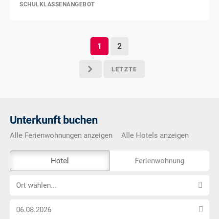
SCHULKLASSENANGEBOT
1
2
LETZTE
p
Unterkunft buchen
Alle Ferienwohnungen anzeigen
Alle Hotels anzeigen
Das
Hotel
Ferienwohnung
Externe-
Ort
Buchungstool
Ort wählen...
wählen...
ist
Anreise
nicht
Datum