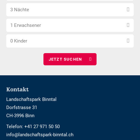
Barrierefrei
Anzahl
wählen
3 Nächte
Nächte
Anzahl
wählen
1 Erwachsener
Erwachsene
Anzahl
wählen
0 Kinder
Kinder
wählen
Footer
Kontakt
Landschaftspark Binntal
Dorfstrasse 31
CH-3996 Binn
Telefon:
+41 27 971 50 50
info@landschaftspark-binntal.ch