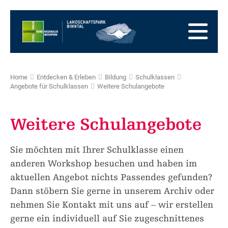
Zur
Startseite
Zur
Hauptnavigation
Zum
Inhalt
Zum
Fussbereich
Zur
Sitemap
Zur
Home
Entdecken & Erleben
Bildung
Schulklassen
Suche
Angebote für Schulklassen
Weitere Schulangebote
Weitere Schulangebote
Sie möchten mit Ihrer Schulklasse einen
anderen Workshop besuchen und haben im
aktuellen Angebot nichts Passendes gefunden?
Dann stöbern Sie gerne in unserem Archiv oder
nehmen Sie Kontakt mit uns auf – wir erstellen
gerne ein individuell auf Sie zugeschnittenes