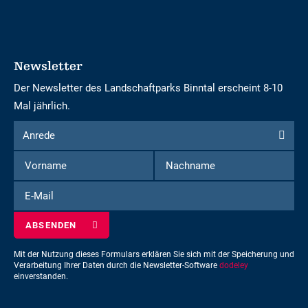
Newsletter
Der Newsletter des Landschaftparks Binntal erscheint 8-10
Mal jährlich.
Formular
Anrede
Anrede
um
Vorname
Nachname
sich
für
E-
den
Mail
Newsletter
einzuschreiben
Mit der Nutzung dieses Formulars erklären Sie sich mit der Speicherung und
Verarbeitung Ihrer Daten durch die Newsletter-Software
dodeley
einverstanden.