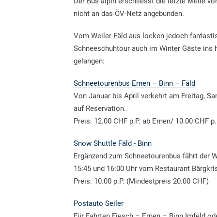
Der Bus alpin erschliesst die letzte Meile v
nicht an das ÖV-Netz angebunden.
Vom Weiler Fäld aus locken jedoch fantasti
Schneeschuhtour auch im Winter Gäste ins hi
gelangen:
Schneetourenbus Ernen – Binn – Fäld
Von Januar bis April verkehrt am Freitag, S
auf Reservation.
Preis: 12.00 CHF p.P. ab Ernen/ 10.00 CHF p.
Snow Shuttle Fäld - Binn
Ergänzend zum Schneetourenbus fährt der Wi
15:45 und 16:00 Uhr vom Restaurant Bärgkris
Preis: 10.00 p.P. (Mindestpreis 20.00 CHF)
Postauto Seiler
Für Fahrten Fiesch – Ernen – Binn Imfeld o