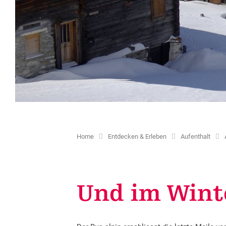
Kultur & Kulturlandschaft
Projekte
Zweitheimische
Shared 
Schulklassen
Ortsbilder und Kapellen
Ferienwohnungen
Wohnbau
Kinder & Freizeit
Historische Verkehrswege
Förderungstaxe
Coworki
Natureinsätze
Kulturangebot
Gästekarten erstellen
Weitere
Weitere Dienstleistungen
Home
Entdecken & Erleben
Aufenthalt
Und im Wint