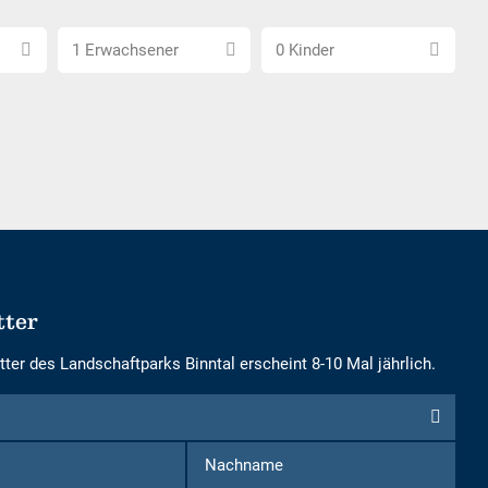
Anzahl
Anzahl
1 Erwachsener
0 Kinder
Erwachsene
Kinder
wählen
wählen
tter
ter des Landschaftparks Binntal erscheint 8-10 Mal jährlich.
Vorname
Nachname