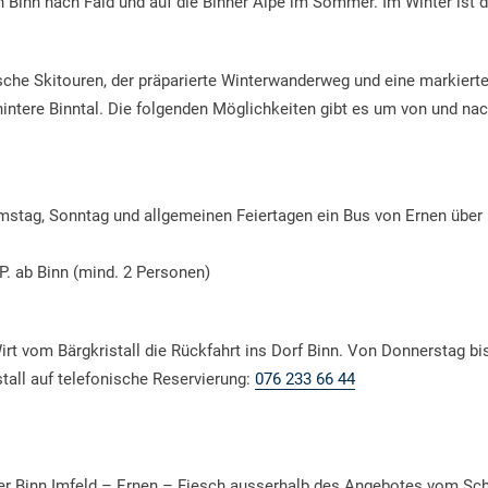
on Binn nach Fäld und auf die Binner Alpe im Sommer. Im Winter ist d
sche Skitouren, der präparierte Winterwanderweg und eine markiert
ntere Binntal. Die folgenden Möglichkeiten gibt es um von und nac
amstag, Sonntag und allgemeinen Feiertagen ein Bus von Ernen über 
P. ab Binn (mind. 2 Personen)
rt vom Bärgkristall die Rückfahrt ins Dorf Binn. Von Donnerstag b
tall auf telefonische Reservierung:
076 233 66 44
der Binn Imfeld – Ernen – Fiesch ausserhalb des Angebotes vom S