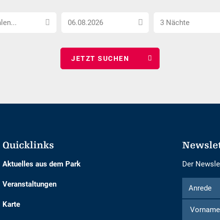
Anreise
Anzahl
len...
3 Nächte
Datum
Nächte
wählen
wählen
Quicklinks
Newsle
Aktuelles aus dem Park
Der Newslet
Formular
Anrede
Veranstaltungen
Anrede
um
Karte
sich