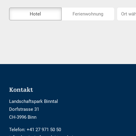
Das
Ort
Hotel
Ferienwohnung
Ort wäh
Externe-
wählen...
Buchungstool
ist
nicht
Barrierefrei
Footer
Kontakt
Landschaftspark Binntal
Dorfstrasse 31
CH-3996 Binn
Telefon:
+41 27 971 50 50