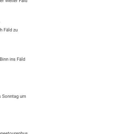
er Weiler Fäld
e
h Fäld zu
Binn ins Fäld
is Sonntag um
chneetourenbus