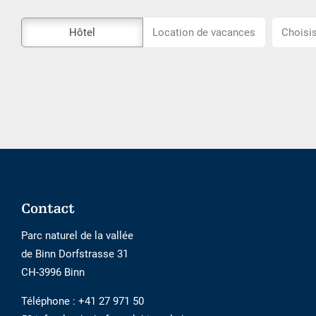
L\'outil
Choisiss
Hôtel
Location de vacances
Choisis
de
l\'emplac
réservation
externe
n\'est
pas
accessible
Footer
Contact
Parc naturel de la vallée
de Binn Dorfstrasse 31
CH-3996 Binn
Téléphone :
+41 27 971 50