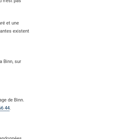
d n'est pas
ré et une
vantes existent
a Binn, sur
age de Binn.
66 44
.
 randonnées