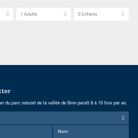
Choisissez
Choisissez
1 Adulte
0 Enfants
le
le
nombre
nombre
d\'adultes
d\'enfants
tter
r du parc naturel de la vallée de Binn paraît 8 à 10 fois par an.
n
Prénom
Nom