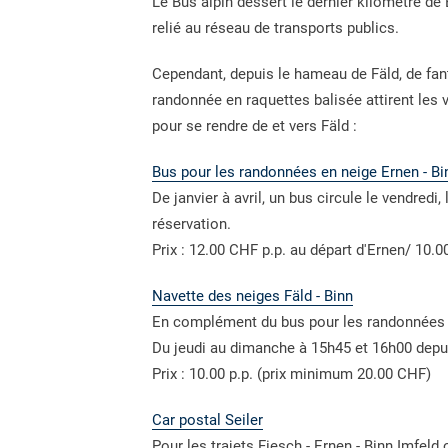
Le Bus alpin dessert le dernier kilomètre de 
relié au réseau de transports publics.
Cependant, depuis le hameau de Fäld, de fan
randonnée en raquettes balisée attirent les v
pour se rendre de et vers Fäld :
Bus pour les randonnées en neige Ernen - Bin
De janvier à avril, un bus circule le vendredi
réservation.
Prix : 12.00 CHF p.p. au départ d'Ernen/ 10.
Navette des neiges Fäld - Binn
En complément du bus pour les randonnées dan
Du jeudi au dimanche à 15h45 et 16h00 depuis
Prix : 10.00 p.p. (prix minimum 20.00 CHF)
Car postal Seiler
Pour les trajets Fiesch - Ernen - Binn Imfeld