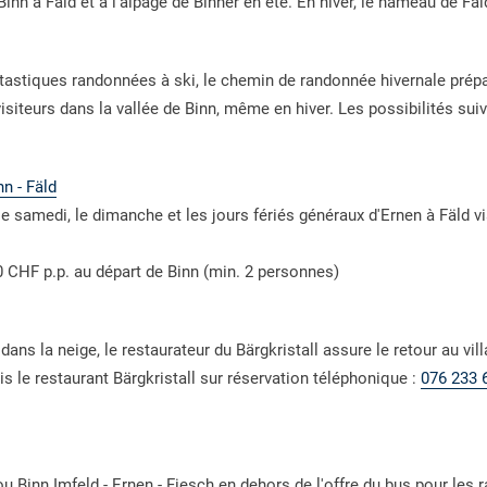
Binn à Fäld et à l'alpage de Binner en été. En hiver, le hameau de Fäl
tastiques randonnées à ski, le chemin de randonnée hivernale prépa
isiteurs dans la vallée de Binn, même en hiver. Les possibilités sui
n - Fäld
, le samedi, le dimanche et les jours fériés généraux d'Ernen à Fäld vi
00 CHF p.p. au départ de Binn (min. 2 personnes)
s la neige, le restaurateur du Bärgkristall assure le retour au vill
 le restaurant Bärgkristall sur réservation téléphonique :
076 233 
 ou Binn Imfeld - Ernen - Fiesch en dehors de l'offre du bus pour les