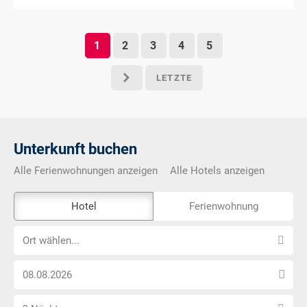
1
2
3
4
5
LETZTE
p
Unterkunft buchen
Alle Ferienwohnungen anzeigen
Alle Hotels anzeigen
Das
Hotel
Ferienwohnung
Externe-
Ort
Buchungstool
Ort wählen...
wählen...
ist
Anreise
nicht
Datum
Barrierefrei
Anzahl
wählen