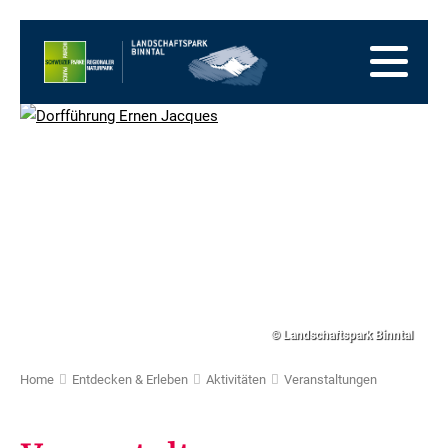
Zur
Startseite
Zur
Hauptnavigation
Zum
Inhalt
Zum
Fussbereich
Zur
Sitemap
Zur
Suche
© Landschaftspark Binntal
Home
Entdecken & Erleben
Aktivitäten
Veranstaltungen