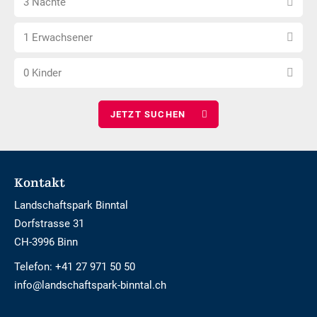
3 Nächte
Nächte
Anzahl
wählen
1 Erwachsener
Erwachsene
Anzahl
wählen
0 Kinder
Kinder
wählen
Footer
Kontakt
Landschaftspark Binntal
Dorfstrasse 31
CH-3996 Binn
Telefon:
+41 27 971 50 50
info@landschaftspark-binntal.ch