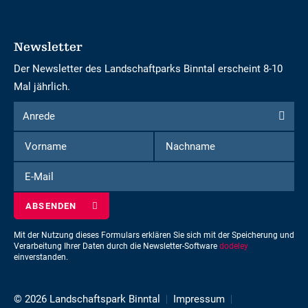
Newsletter
Der Newsletter des Landschaftparks Binntal erscheint 8-10
Mal jährlich.
Formular
Anrede
Anrede
um
Vorname
Nachname
sich
für
E-
den
Mail
Newsletter
einzuschreiben
Mit der Nutzung dieses Formulars erklären Sie sich mit der Speicherung und
Verarbeitung Ihrer Daten durch die Newsletter-Software
dodeley
einverstanden.
© 2026 Landschaftspark Binntal
Impressum