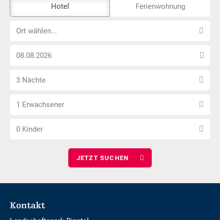
Das
Hotel
Ferienwohnung
Externe-
Ort
Buchungstool
Ort wählen...
wählen...
ist
Anreise
nicht
Datum
Barrierefrei
Anzahl
wählen
3 Nächte
Nächte
Anzahl
wählen
1 Erwachsener
Erwachsene
Anzahl
wählen
0 Kinder
Kinder
wählen
Footer
Kontakt