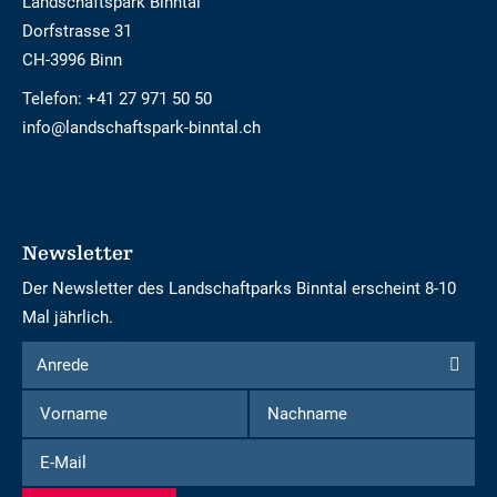
Landschaftspark Binntal
Dorfstrasse 31
CH-3996 Binn
Telefon:
+41 27 971 50 50
info@landschaftspark-binntal.ch
Newsletter
Der Newsletter des Landschaftparks Binntal erscheint 8-10
Mal jährlich.
Formular
Anrede
Anrede
um
Vorname
Nachname
sich
für
E-
den
Mail