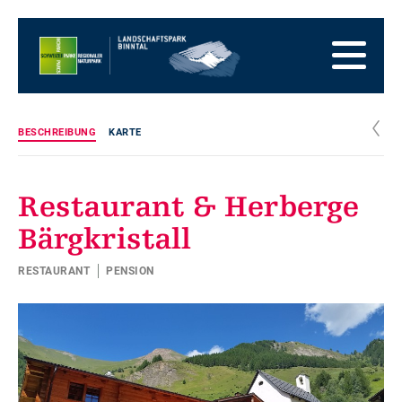
Zur
Startseite
Zur
Hauptnavigation
Zum
Inhalt
Zum
Fussbereich
Zur
Sitemap
Zur
c
BESCHREIBUNG
KARTE
Suche
Restaurant & Herberge
Bärgkristall
RESTAURANT
PENSION