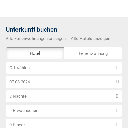
Unterkunft buchen
Alle Ferienwohnungen anzeigen
Alle Hotels anzeigen
Das
Hotel
Ferienwohnung
Externe-
Ort
Buchungstool
Ort wählen...
wählen...
ist
Anreise
nicht
Datum
Barrierefrei
Anzahl
wählen
3 Nächte
Nächte
Anzahl
wählen
1 Erwachsener
Erwachsene
Anzahl
wählen
0 Kinder