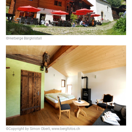
©Herberge Bärgkristall
©Copyright by Simon Oberli, www.bergfotos.ch