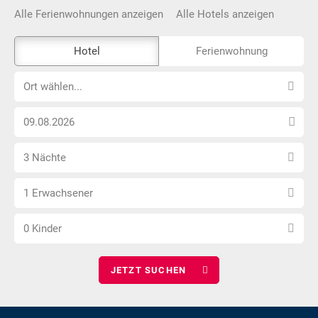
Alle Ferienwohnungen anzeigen
Alle Hotels anzeigen
Das
Hotel
Ferienwohnung
Externe-
Ort
Buchungstool
Ort wählen...
wählen...
ist
Anreise
nicht
Datum
Barrierefrei
Anzahl
wählen
3 Nächte
Nächte
Anzahl
wählen
1 Erwachsener
Erwachsene
Anzahl
wählen
0 Kinder
Kinder
wählen