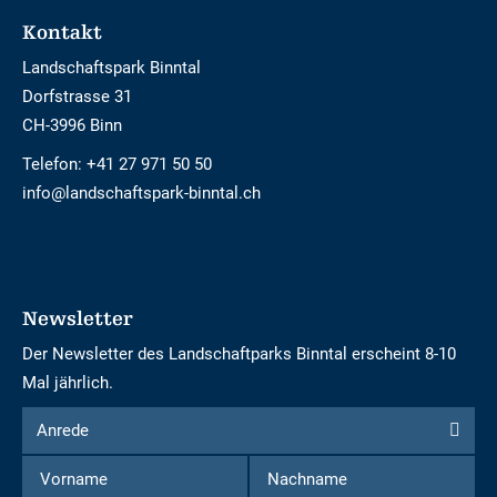
Footer
Kontakt
Landschaftspark Binntal
Dorfstrasse 31
CH-3996 Binn
Telefon:
+41 27 971 50 50
info@landschaftspark-binntal.ch
Newsletter
Der Newsletter des Landschaftparks Binntal erscheint 8-10
Mal jährlich.
Formular
Anrede
Anrede
um
Vorname
Nachname
sich