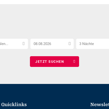
Anreise
Anzahl
len...
3 Nächte
Datum
Nächte
wählen
wählen
Quicklinks
Newsle