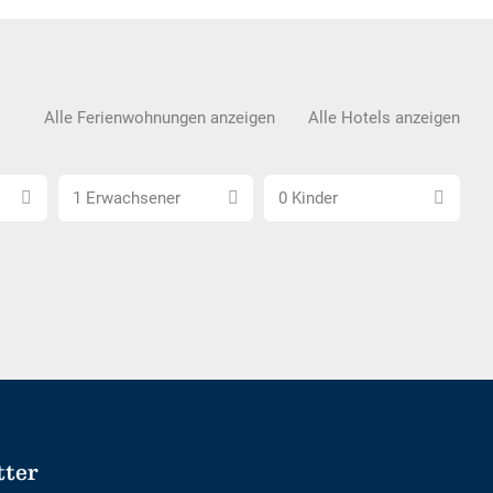
Alle Ferienwohnungen anzeigen
Alle Hotels anzeigen
Anzahl
Anzahl
1 Erwachsener
0 Kinder
Erwachsene
Kinder
wählen
wählen
tter