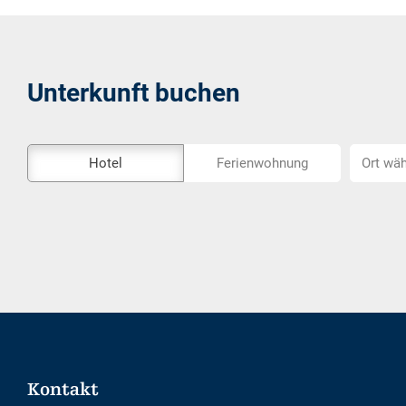
Unterkunft buchen
Das
Ort
Hotel
Ferienwohnung
Ort wäh
Externe-
wählen...
Buchungstool
ist
nicht
Barrierefrei
Footer
Kontakt