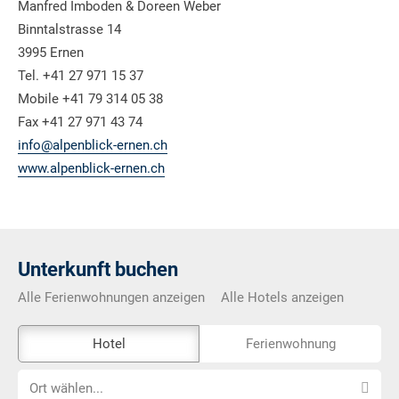
Manfred Imboden & Doreen Weber
Binntalstrasse 14
3995 Ernen
Tel. +41 27 971 15 37
Mobile +41 79 314 05 38
Fax +41 27 971 43 74
info@alpenblick-ernen.ch
www.alpenblick-ernen.ch
Unterkunft buchen
Alle Ferienwohnungen anzeigen
Alle Hotels anzeigen
Das
Hotel
Ferienwohnung
Externe-
Ort
Buchungstool
Ort wählen...