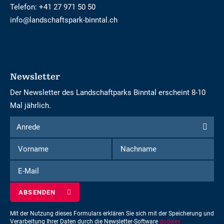
Telefon:
+41 27 971 50 50
info@landschaftspark-binntal.ch
Newsletter
Der Newsletter des Landschaftparks Binntal erscheint 8-10
Mal jährlich.
Formular
Anrede
Anrede
um
Vorname
Nachname
sich
für
E-
den
Mail
Newsletter
einzuschreiben
Mit der Nutzung dieses Formulars erklären Sie sich mit der Speicherung und
Verarbeitung Ihrer Daten durch die Newsletter-Software
dodeley