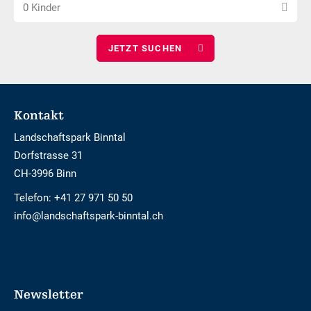
Anzahl
wählen
0 Kinder
Kinder
wählen
Footer
Kontakt
Landschaftspark Binntal
Dorfstrasse 31
CH-3996 Binn
Telefon:
+41 27 971 50 50
info@landschaftspark-binntal.ch
Newsletter