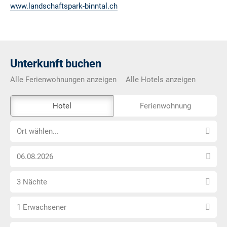
www.landschaftspark-binntal.ch
Unterkunft buchen
Alle Ferienwohnungen anzeigen
Alle Hotels anzeigen
Das
Hotel
Ferienwohnung
Externe-
Ort
Buchungstool
Ort wählen...
wählen...
ist
Anreise
nicht
Datum
Barrierefrei
Anzahl
wählen
3 Nächte
Nächte
Anzahl
wählen
1 Erwachsener
Erwachsene