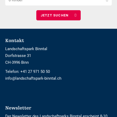
0 Kinder
Kinder
wählen
Footer
Kontakt
Landschaftspark Binntal
Dorfstrasse 31
CH-3996 Binn
Telefon:
+41 27 971 50 50
info@landschaftspark-binntal.ch
Newsletter
Der Newsletter des Landschaftparks Binntal erscheint 8-10