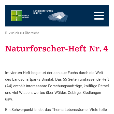
Zur
Startseite
Zur
Hauptnavigation
Zum
Inhalt
Zum
Fussbereich
Zur
Zurück zur Übersicht
Sitemap
Zur
Suche
Naturforscher-Heft Nr. 4
Im vierten Heft begleitet der schlaue Fuchs durch die Welt
des Landschaftparks Binntal. Das 55 Seiten umfassende Heft
(A4) enthält interessante Forschungsaufträge, knifflige Rätsel
und viel Wissenswertes über Wälder, Gebirge, Siedlungen
usw.
Ein Schwerpunkt bildet das Thema Lebensräume. Viele tolle