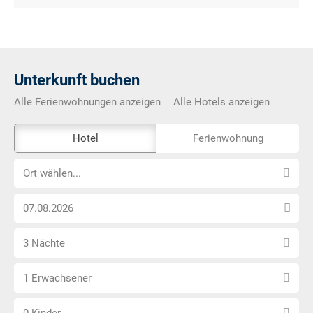
Unterkunft buchen
Alle Ferienwohnungen anzeigen
Alle Hotels anzeigen
Das
Hotel
Ferienwohnung
Externe-
Ort
Buchungstool
Ort wählen...
wählen...
ist
Anreise
nicht
Datum
Barrierefrei
Anzahl
wählen
3 Nächte
Nächte
Anzahl
wählen
1 Erwachsener
Erwachsene
Anzahl
wählen