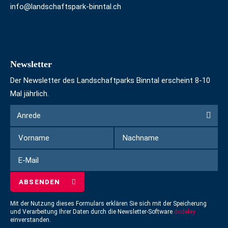
info@landschaftspark-binntal.ch
Newsletter
Der Newsletter des Landschaftparks Binntal erscheint 8-10
Mal jährlich.
Formular
Anrede
Anrede
um
Vorname
Nachname
sich
für
E-
den
Mail
Newsletter
einzuschreiben
Mit der Nutzung dieses Formulars erklären Sie sich mit der Speicherung
und Verarbeitung Ihrer Daten durch die Newsletter-Software
dodeley
einverstanden.