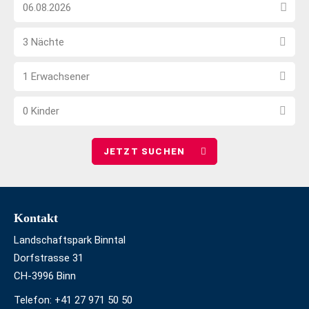
Anreise
nicht
Datum
Barrierefrei
Anzahl
wählen
3 Nächte
Nächte
Anzahl
wählen
1 Erwachsener
Erwachsene
Anzahl
wählen
0 Kinder
Kinder
wählen
Footer
Kontakt
Landschaftspark Binntal
Dorfstrasse 31
CH-3996 Binn
Telefon:
+41 27 971 50 50