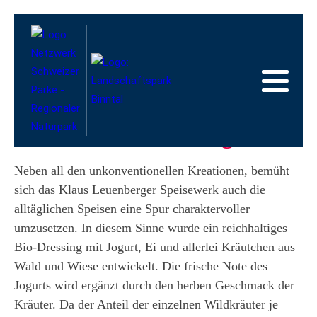
Zur
Startseite
Zur
Hauptnavigation
Zum
Inhalt
Zum
Fussbereich
Zur
Zurück zur Übersicht
Sitemap
Zur
Suche
Wildkräuter-Dressing
Neben all den unkonventionellen Kreationen, bemüht
sich das Klaus Leuenberger Speisewerk auch die
alltäglichen Speisen eine Spur charaktervoller
umzusetzen. In diesem Sinne wurde ein reichhaltiges
Bio-Dressing mit Jogurt, Ei und allerlei Kräutchen aus
Wald und Wiese entwickelt. Die frische Note des
Jogurts wird ergänzt durch den herben Geschmack der
Kräuter. Da der Anteil der einzelnen Wildkräuter je