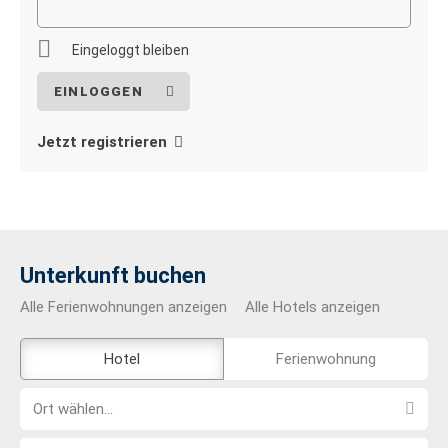
Eingeloggt bleiben
Jetzt registrieren
Unterkunft buchen
Alle Ferienwohnungen anzeigen
Alle Hotels anzeigen
Das
Hotel
Ferienwohnung
Externe-
Ort
Buchungstool
Ort wählen...
wählen...
ist