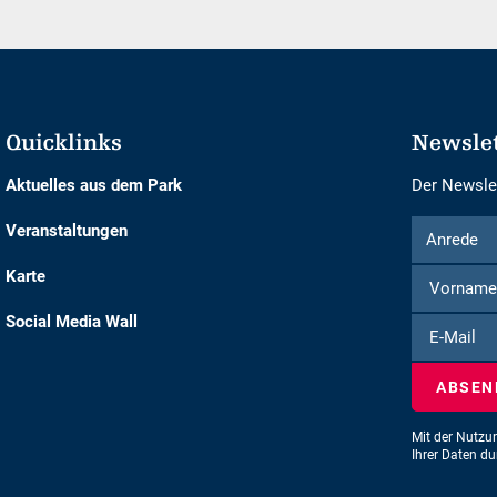
Quicklinks
Newsle
Aktuelles aus dem Park
Der Newslet
Formular
Anrede
Veranstaltungen
Anrede
um
Karte
Vorname
Nachname
sich
für
Social Media Wall
E-
den
Mail
Newsletter
einzuschre
Mit der Nutzu
Ihrer Daten d