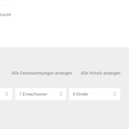
rsicht
Alle Ferienwohnungen anzeigen
Alle Hotels anzeigen
Anzahl
Anzahl
1 Erwachsener
0 Kinder
Erwachsene
Kinder
wählen
wählen