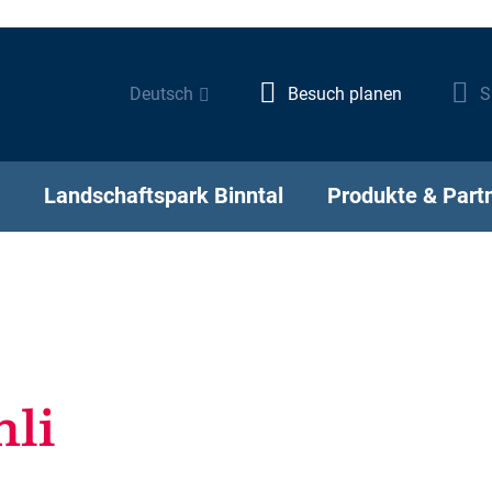
Deutsch
Besuch planen
S
Landschaftspark Binntal
Produkte & Part
Exklusiv im Binntal
Letzte Neuigkeiten
Mitglied werden
Entdecken Sie unsere ne
Für einen lebendigen Par
lt
 Publikationen
 Landschaft
unternehmen
Produkte!
te/ParkInfo
en / Geologie
 werden
gruppen
© Landschaftsp
Parktage Schule Untergoms
Treten auch Sie dem Trägerver
Hilf dem Park - Sei auch dabei
er
tenbank
Fauna
etriebe
ol
TWINGI 26
«Landschaftspark Binntal» bei.
Mehr erfahren!
r Ort
atenbank
ebiete
serbach –
© Landschaftsp
li
Mehr Informationen
rperle PLUS
Online Shop
Werden Sie Mitglied