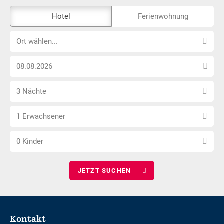
Das
Hotel
Ferienwohnung
Externe-
Ort
Buchungstool
Ort wählen...
wählen...
ist
Anreise
nicht
Datum
Barrierefrei
Anzahl
wählen
3 Nächte
Nächte
Anzahl
wählen
1 Erwachsener
Erwachsene
Anzahl
wählen
0 Kinder
Kinder
wählen
Footer
Kontakt