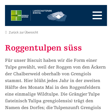
Zur
Startseite
Zur
Hauptnavigation
Zum
Inhalt
Zum
Fussbereich
Zur
Zurück zur Übersicht
Sitemap
Zur
Suche
Roggentulpen süss
Für unser Biscuit haben wir die Form einer
Tulpe gewählt, weil der Roggen von den Äckern
der Chalberweid oberhalb von Grengiols
stammt. Hier blüht jedes Jahr in der zweiten
Hälfte des Monats Mai in den Roggenfeldern
eine einmalige Wildtulpe. Die Grängjer Tulpe
(lateinisch Tulipa grengiolensis) trägt den
Namen des Dorfes; die Tulpenzunft Grengiols