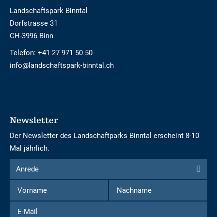
Landschaftspark Binntal
Dorfstrasse 31
CH-3996 Binn
Telefon:
+41 27 971 50 50
info@landschaftspark-binntal.ch
Newsletter
Der Newsletter des Landschaftparks Binntal erscheint 8-10
Mal jährlich.
Formular
Anrede
Anrede
um
Vorname
Nachname
sich
für
E-
den