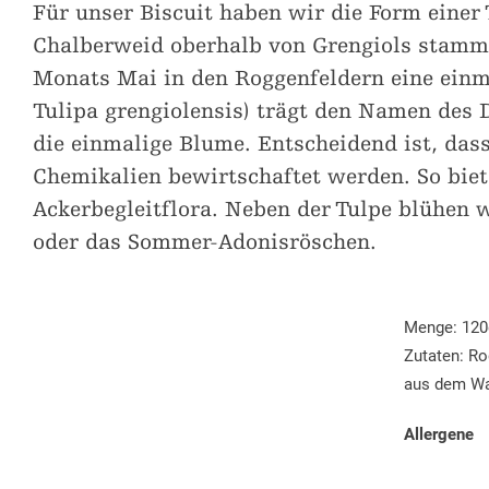
Kultur & Kulturlandschaft
Projekte
Für unser Biscuit haben wir die Form einer
Zweitheimische
Shared 
Schulklassen
Chalberweid oberhalb von Grengiols stammt.
Ortsbilder und Kapellen
Ferienwohnungen
Wohnbau
Kinder & Freizeit
Monats Mai in den Roggenfeldern eine einma
Historische Verkehrswege
Förderungstaxe
Coworki
Tulipa grengiolensis) trägt den Namen des 
Natureinsätze
Kulturangebot
die einmalige Blume. Entscheidend ist, dass
Gästekarten erstellen
Weitere
Chemikalien bewirtschaftet werden. So biet
Weitere Dienstleistungen
Ackerbegleitflora. Neben der Tulpe blühen
oder das Sommer-Adonisröschen.
Menge: 120
Zutaten: R
aus dem Wa
Allergene