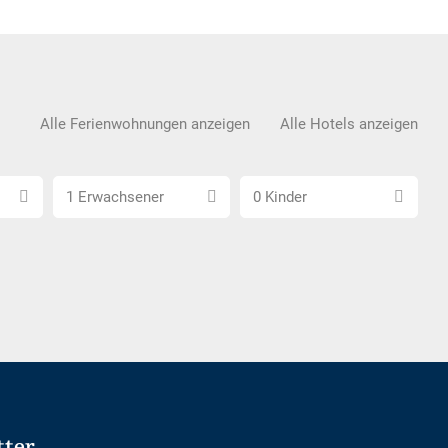
Alle Ferienwohnungen anzeigen
Alle Hotels anzeigen
Anzahl
Anzahl
1 Erwachsener
0 Kinder
Erwachsene
Kinder
wählen
wählen
tter