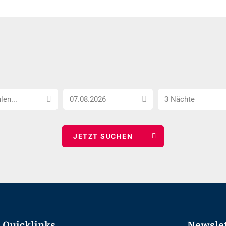
Anreise
Anzahl
len...
3 Nächte
Datum
Nächte
wählen
wählen
Quicklinks
Newsle