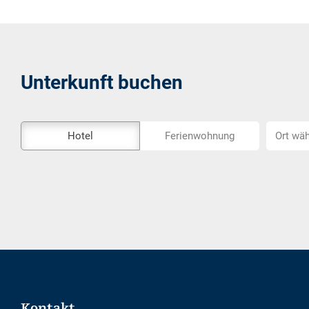
Unterkunft buchen
Das
Ort
Hotel
Ferienwohnung
Ort wäh
Externe-
wählen...
Buchungstool
ist
nicht
Barrierefrei
Footer
Kontakt