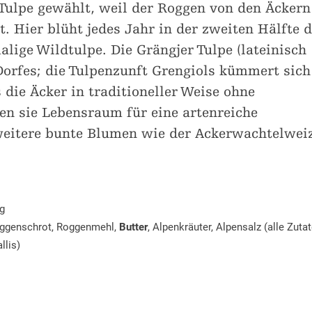
 Tulpe gewählt, weil der Roggen von den Äckern
© Landschaftsp
Community
TWINGI 26
Parktage Schule Untergoms
Treten auch Sie dem Trägerver
Hilf dem Park - Sei auch dabei
 Hier blüht jedes Jahr in der zweiten Hälfte 
genossenschaft Binn
«Landschaftspark Binntal» bei.
Online Shop
lige Wildtulpe. Die Grängjer Tulpe (lateinisch
Mehr erfahren!
Mehr Informationen
ng Space Ernen
Dorfes; die Tulpenzunft Grengiols kümmert sic
 die Äcker in traditioneller Weise ohne
 Angebote
Werden Sie Mitglied
en sie Lebensraum für eine artenreiche
 weitere bunte Blumen wie der Ackerwachtelwei
g
oggenschrot, Roggenmehl,
Butter
, Alpenkräuter, Alpensalz (alle Zuta
llis)