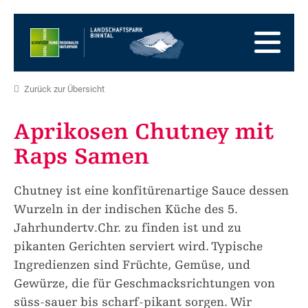
Zur
Startseite
Zur
Hauptnavigation
Zum
Inhalt
Zum
Fussbereich
Zur
Zurück zur Übersicht
Sitemap
Zur
Suche
Aprikosen Chutney mit
Raps Samen
Chutney ist eine konfitürenartige Sauce dessen
Wurzeln in der indischen Küche des 5.
Jahrhundertv.Chr. zu finden ist und zu
pikanten Gerichten serviert wird. Typische
Ingredienzen sind Früchte, Gemüse, und
Gewürze, die für Geschmacksrichtungen von
süss-sauer bis scharf-pikant sorgen. Wir