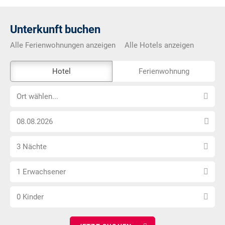
Unterkunft buchen
Alle Ferienwohnungen anzeigen
Alle Hotels anzeigen
Das
Hotel
Ferienwohnung
Externe-
Ort
Buchungstool
Ort wählen...
wählen...
ist
Anreise
nicht
Datum
Barrierefrei
Anzahl
wählen
3 Nächte
Nächte
Anzahl
wählen
1 Erwachsener
Erwachsene
Anzahl
wählen
0 Kinder
Kinder
wählen