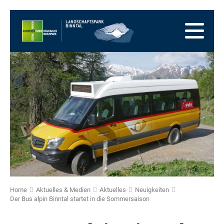
Zur
Startseite
Zur
Hauptnavigation
Zum
Inhalt
Zum
Fussbereich
Zur
Sitemap
Zur
Suche
Home
Aktuelles & Medien
Aktuelles
Neuigkeiten
Der Bus alpin Binntal startet in die Sommersaison